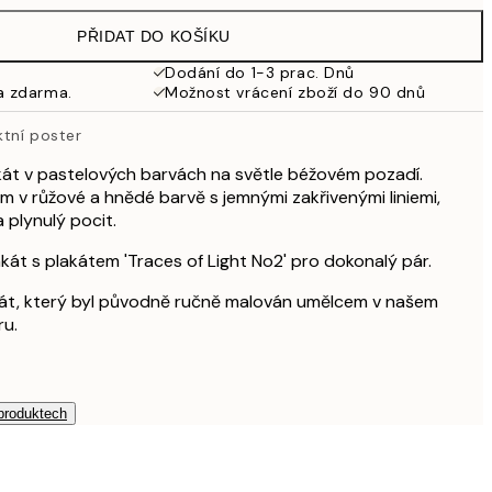
598 Kč
PŘIDAT DO KOŠÍKU
353,50 Kč
707 Kč
Dodání do 1-3 prac. Dnů
a zdarma.
Možnost vrácení zboží do 90 dnů
353,50 Kč
707 Kč
tní poster
489,50 Kč
979 Kč
kát v pastelových barvách na světle béžovém pozadí.
 v růžové a hnědé barvě s jemnými zakřivenými liniemi,
653,50 Kč
a plynulý pocit.
1 307 Kč
1 307,50 Kč
kát s plakátem 'Traces of Light No2' pro dokonalý pár.
2 615 Kč
akát, který byl původně ručně malován umělcem v našem
ru.
 produktech