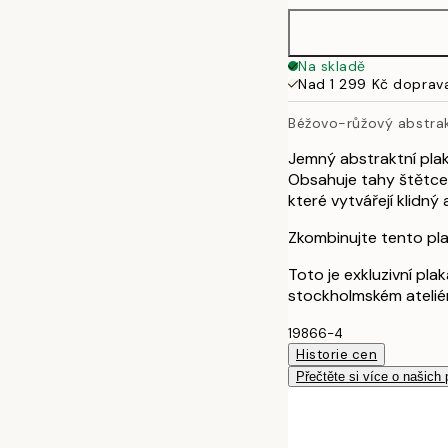
40x50 cm
Na skladě
Nad 1 299 Kč doprav
50x50 cm
Béžovo-růžový abstrak
50x70 cm
Jemný abstraktní pla
Obsahuje tahy štětcem
70x100 cm
které vytvářejí klidný 
Zkombinujte tento pla
100x150 cm
Toto je exkluzivní pl
stockholmském atelié
19866-4
Historie cen
Přečtěte si více o našich