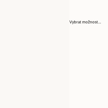
Vybrat možnost...
Frame
21x30 cm
options
30x40 cm