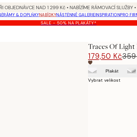
I OBJEDNÁVCE NAD 1 299 Kč • NABÍZÍME RÁMOVACÍ SLUŽBY •
NĚ
RÁMY & DOPLŇKY
NABÍDKY
NÁSTĚNNÉ GALERIE
INSPIRATION
PRO FIR
SALE - 50% NA PLAKÁTY*
Traces Of Light
179,50 Kč
359
Plakát
Vybrat velikost