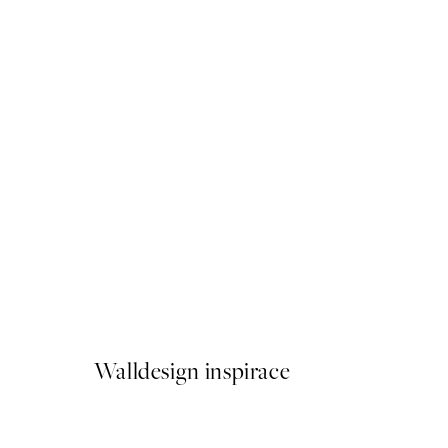
50%*
Olive Branches in Vase Plak
Od 161 Kč
322 Kč
Walldesign inspirace