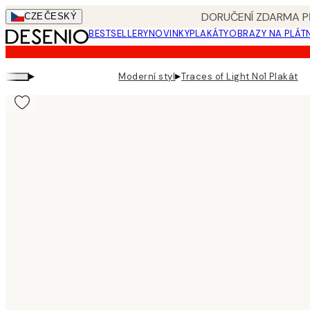
Skip
DORUČENÍ ZDARMA PŘ
CZE
ČESKÝ
to
BESTSELLERY
NOVINKY
PLAKÁTY
OBRAZY NA PLÁT
main
content.
▸
▸
Moderní styl
Traces of Light No1 Plakát