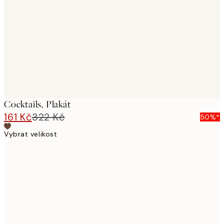
images
Cocktails, Plakát
161 Kč
322 Kč
50%*
Vybrat velikost