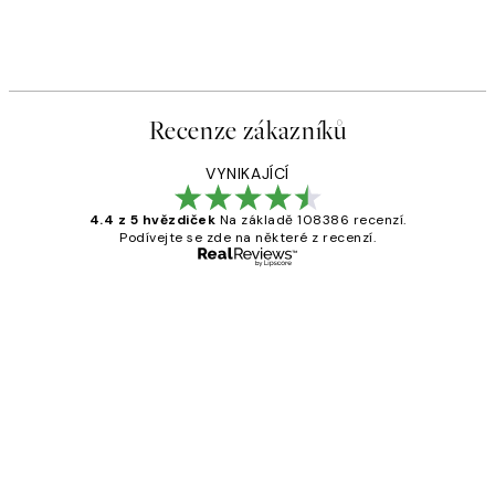
Recenze zákazníků
VYNIKAJÍCÍ
4.4 z 5 hvězdiček
Na základě 108386 recenzí.
Podívejte se zde na některé z recenzí.
Ověřený kupující
Recenze
zákazníků
Perfection
3 dub
Lucia D