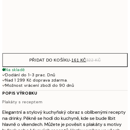
30x40 cm
49
462,50
50x70 cm
92
Frame
options
PŘIDAT DO KOŠÍKU
-
161 KČ
322 KČ
Na skladě
Dodání do 1-3 prac. Dnů
Nad 1 299 Kč doprava zdarma.
Možnost vrácení zboží do 90 dnů
POPIS VÝROBKU
Plakáty s receptem
Elegantní a stylový kuchyňský obraz s oblíbenými recepty
na drinky. Pěkně se hodí do kuchyně, kde se bude líbit
hlavně o víkendech. Můžete je pověsit s plakáty s motivy