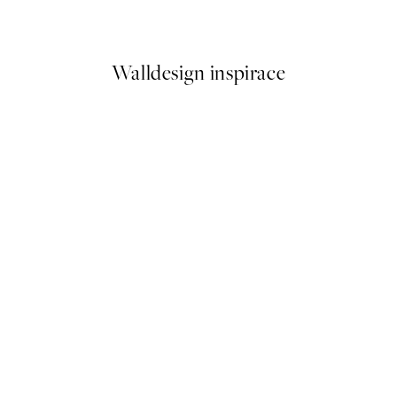
Od 179,50 Kč
359 Kč
Walldesign inspirace