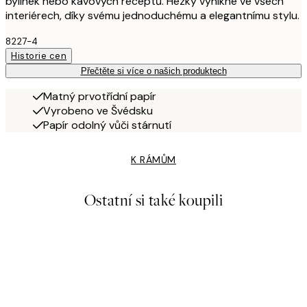
bylinek nebo kávových receptů. Hezky vynikne ve všech
interiérech, díky svému jednoduchému a elegantnímu stylu.
8227-4
Historie cen
Přečtěte si více o našich produktech
Matný prvotřídní papír
Vyrobeno ve Švédsku
Papír odolný vůči stárnutí
K RÁMŮM
Ostatní si také koupili