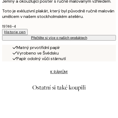
Jemný a okouzlující poster s ručně malovaným vzhledem.
Toto je exkluzivní plakát, který byl původně ručně malován
umělcem v našem stockholmském ateliéru.
19746-4
Historie cen
Přečtěte si více o našich produktech
Matný prvotřídní papír
Vyrobeno ve Švédsku
Papír odolný vůči stárnutí
K RÁMŮM
Ostatní si také koupili