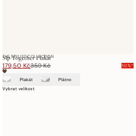
THE STYLIST COLLECTION
Sip Together Plakát
179,50 Kč
359 Kč
50%*
Plakát
Plátno
Vybrat velikost