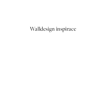
Lemon Cocktail Plakát
Fruit for Thought Plakát
Od 299 Kč
598 Kč
Walldesign inspirace