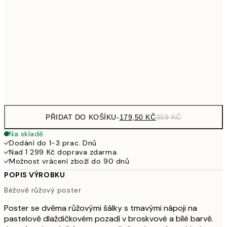
299
30x40 cm
59
489,50
50x70 cm
97
Frame
options
PŘIDAT DO KOŠÍKU
-
179,50 KČ
359 KČ
Na skladě
Dodání do 1-3 prac. Dnů
Nad 1 299 Kč doprava zdarma.
Možnost vrácení zboží do 90 dnů
POPIS VÝROBKU
Béžově růžový poster
Poster se dvěma růžovými šálky s tmavými nápoji na
pastelově dlaždičkovém pozadí v broskvové a bílé barvě.