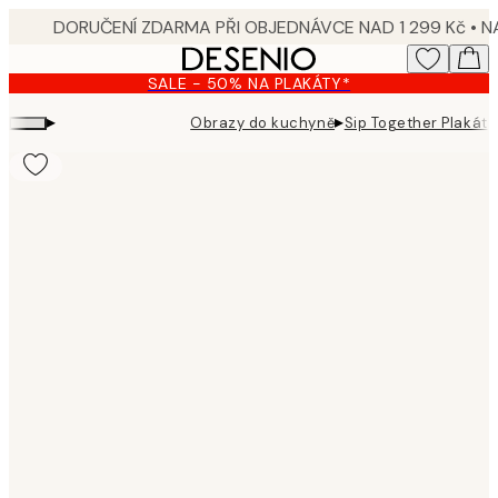
Skip
to
main
SALE - 50% NA PLAKÁTY*
content.
▸
▸
Obrazy do kuchyně
Sip Together Plakát
Product
images