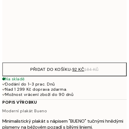
32
249,50
30x40 cm
49
462,50
50x70 cm
92
Frame
options
PŘIDAT DO KOŠÍKU
-
92 KČ
184 KČ
Na skladě
Dodání do 1-3 prac. Dnů
Nad 1 299 Kč doprava zdarma.
Možnost vrácení zboží do 90 dnů
POPIS VÝROBKU
Moderní plakát Bueno
Minimalistický plakát s nápisem "BUENO" tučnými hnědými
písmeny na béžovém pozadí s bílými liniemi.