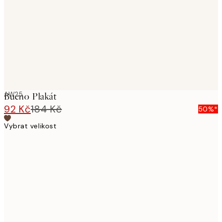
images
AW25
Bueno Plakát
92 Kč
184 Kč
50%*
Vybrat velikost