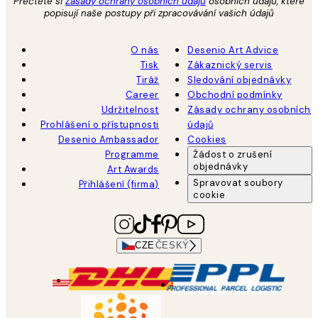
Přečtěte si
Zásady ochrany osobních údajů
osobních údajů, které
popisují naše postupy při zpracovávání vašich údajů
O nás
Desenio Art Advice
Tisk
Zákaznický servis
Tiráž
Sledování objednávky
Career
Obchodní podmínky
Udržitelnost
Zásady ochrany osobních
Prohlášení o přístupnosti
údajů
Desenio Ambassador
Cookies
Programme
Žádost o zrušení
objednávky
Art Awards
Spravovat soubory
Přihlášení (firma)
cookie
CZE
ČESKÝ