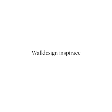
50%*
Lemon and Branches Plakát
Od 249,50 Kč
499 Kč
Walldesign inspirace