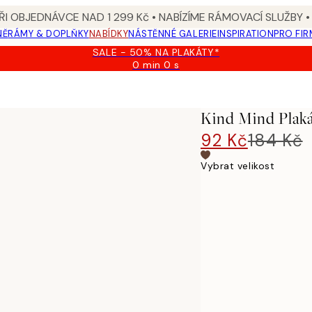
I OBJEDNÁVCE NAD 1 299 Kč • NABÍZÍME RÁMOVACÍ SLUŽBY •
NĚ
RÁMY & DOPLŇKY
NABÍDKY
NÁSTĚNNÉ GALERIE
INSPIRATION
PRO FIR
SALE - 50% NA PLAKÁTY*
0 min
0 s
Platné
do:
2026-
08-
Kind Mind Plak
09
92 Kč
184 Kč
Vybrat velikost