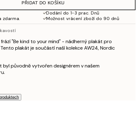
PŘIDAT DO KOŠÍKU
249,50 Kč
499 Kč
Dodání do 1-3 prac. Dnů
a zdarma.
Možnost vrácení zboží do 90 dnů
skavostí
frází "Be kind to your mind" - nádherný plakát pro
 Tento plakát je součástí naší kolekce AW24, Nordic
kát byl původně vytvořen designérem v našem
ru.
 produktech