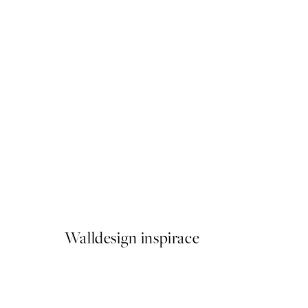
50%*
Warming Sun Plakát
Od 92 Kč
184 Kč
Walldesign inspirace