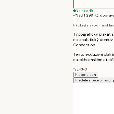
30x40 cm
Na skladě
Nad 1 299 Kč doprav
Hýčkejte svou mysl la
Typografický plakát s 
minimalistický domov.
Connection.
Tento exkluzivní pla
stockholmském atelié
19243-3
Historie cen
Přečtěte si více o našich