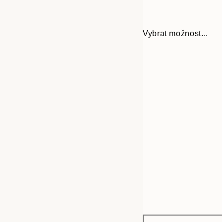
Vybrat možnost...
Frame
13x18 cm
options
21x30 cm