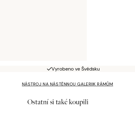
Vyrobeno ve Švédsku
NÁSTROJ NA NÁSTĚNNOU GALERII
K RÁMŮM
Ostatní si také koupili