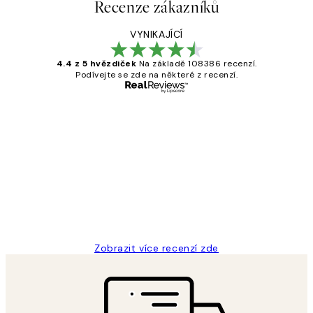
Recenze zákazníků
VYNIKAJÍCÍ
4.4 z 5 hvězdiček
Na základě 108386 recenzí.
Podívejte se zde na některé z recenzí.
Ověřený kupující
Recenze
zákazníků
Perfection
3 dub
Lucia D
Zobrazit více recenzí zde