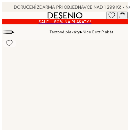
Skip
to
main
SALE - 50% NA PLAKÁTY*
content.
▸
▸
Textové plakáty
Nice Butt Plakát
Product
images