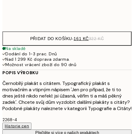
Frame
options
PŘIDAT DO KOŠÍKU
-
161 KČ
322 KČ
Na skladě
Dodání do 1-3 prac. Dnů
Nad 1 299 Kč doprava zdarma.
Možnost vrácení zboží do 90 dnů
POPIS VÝROBKU
Černobílý plakát s citátem. Typografický plakát s
motivačním a vtipným nápisem 'Jen pro případ, že ti to
dnes ještě nikdo neřekl: jsi úžasná, věřím ti a máš pěkný
zadek'. Chcete svůj dům vyzdobit dalšími plakáty s citáty?
Podobné plakáty naleznete v kategorii Typografie a Citáty!
2268-4
Historie cen
Přečtěte si více o našich produktech