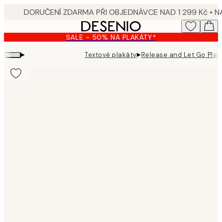
Skip
to
main
SALE - 50% NA PLAKÁTY*
content.
▸
▸
Textové plakáty
Release and Let Go Plak
Product
images