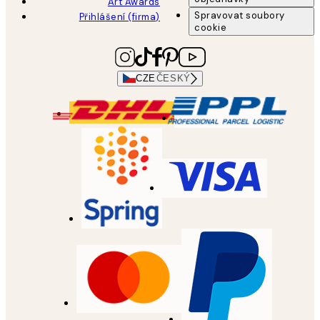
Art Awards
Spravovat soubory
Přihlášení (firma)
cookie
CZE
ČESKÝ