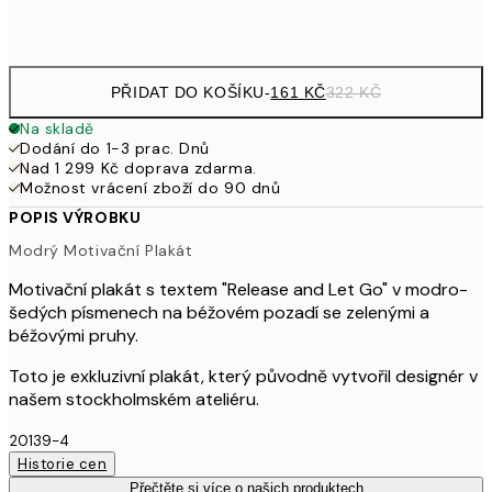
Frame
options
PŘIDAT DO KOŠÍKU
-
161 KČ
322 KČ
Na skladě
Dodání do 1-3 prac. Dnů
Nad 1 299 Kč doprava zdarma.
Možnost vrácení zboží do 90 dnů
POPIS VÝROBKU
Modrý Motivační Plakát
Motivační plakát s textem "Release and Let Go" v modro-
šedých písmenech na béžovém pozadí se zelenými a
béžovými pruhy.
Toto je exkluzivní plakát, který původně vytvořil designér v
našem stockholmském ateliéru.
20139-4
Historie cen
Přečtěte si více o našich produktech