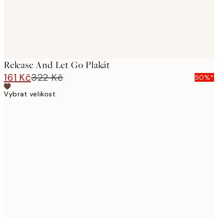
Release And Let Go Plakát
161 Kč
322 Kč
50%*
Vybrat velikost