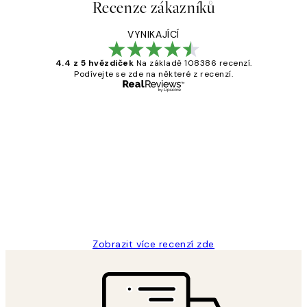
Recenze zákazníků
VYNIKAJÍCÍ
4.4 z 5 hvězdiček
Na základě 108386 recenzí.
Podívejte se zde na některé z recenzí.
Ověřený kupující
Recenze
zákazníků
Perfection
3 dub
Lucia D
Zobrazit více recenzí zde