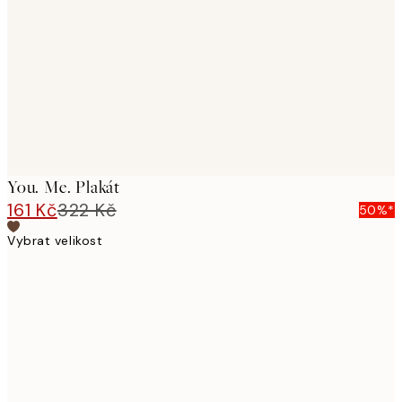
images
You. Me. Plakát
161 Kč
322 Kč
50%*
Vybrat velikost