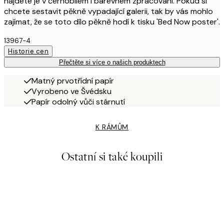
najdete je v černobílém i barevném zpracování. Pokud si
chcete sestavit pěkně vypadající galerii, tak by vás mohlo
zajímat, že se toto dílo pěkně hodí k tisku 'Bed Now poster'.
13967-4
Historie cen
Přečtěte si více o našich produktech
Matný prvotřídní papír
Vyrobeno ve Švédsku
Papír odolný vůči stárnutí
K RÁMŮM
Ostatní si také koupili