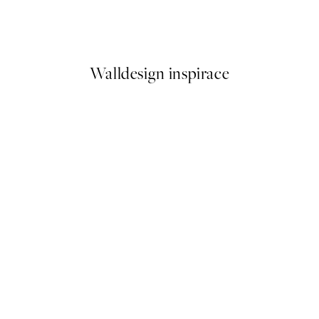
reen Plakát
Get Naked Plakát
Od 92 Kč
184 Kč
Walldesign inspirace