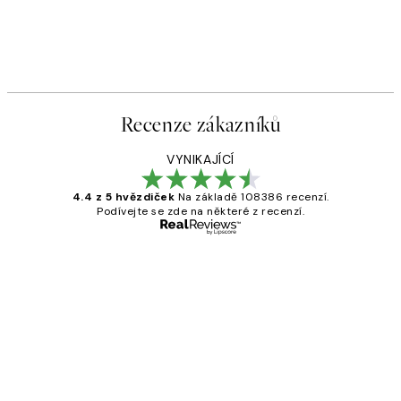
Recenze zákazníků
VYNIKAJÍCÍ
4.4 z 5 hvězdiček
Na základě 108386 recenzí.
Podívejte se zde na některé z recenzí.
Ověřený kupující
Recenze
zákazníků
Perfection
3 dub
Lucia D