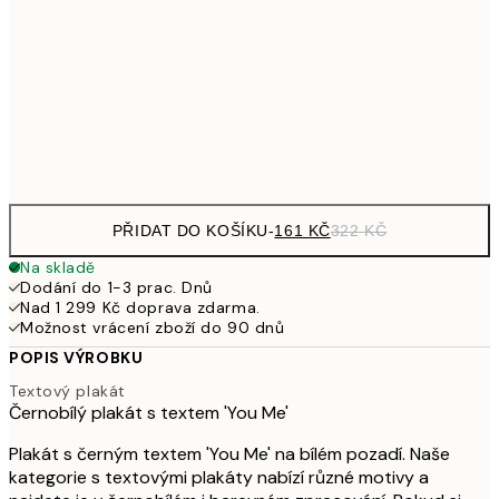
30x40 cm
49
462,50
50x70 cm
92
Frame
options
PŘIDAT DO KOŠÍKU
-
161 KČ
322 KČ
Na skladě
Dodání do 1-3 prac. Dnů
Nad 1 299 Kč doprava zdarma.
Možnost vrácení zboží do 90 dnů
POPIS VÝROBKU
Textový plakát
Černobílý plakát s textem 'You Me'
Plakát s černým textem 'You Me' na bílém pozadí. Naše
kategorie s textovými plakáty nabízí různé motivy a