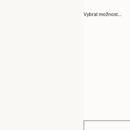
Vybrat možnost...
Frame
30x40 cm
options
50x70 cm