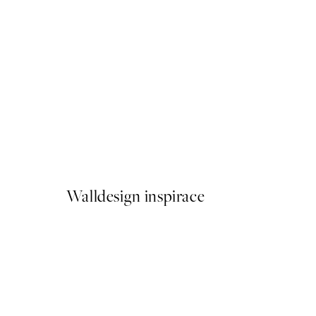
50%*
Deep Green Forest Plakát
Od 161 Kč
322 Kč
Walldesign inspirace