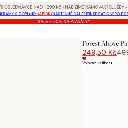
I OBJEDNÁVCE NAD 1 299 Kč • NABÍZÍME RÁMOVACÍ SLUŽBY •
NĚ
RÁMY & DOPLŇKY
NABÍDKY
NÁSTĚNNÉ GALERIE
INSPIRATION
PRO FIR
SALE - 50% NA PLAKÁTY*
Forest Above Pl
249,50 Kč
49
Vybrat velikost