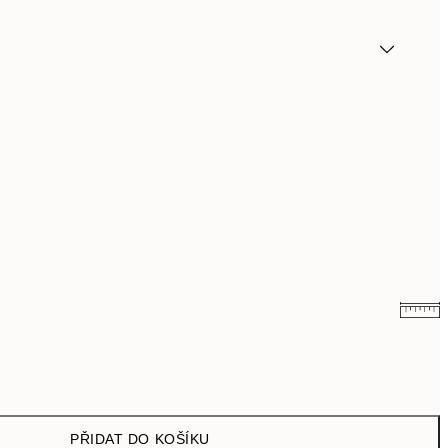
249,50 Kč
499 Kč
462,50 Kč
925 Kč
PŘIDAT DO KOŠÍKU