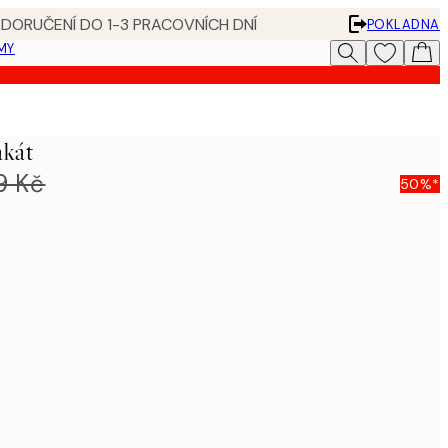
 DORUČENÍ DO 1-3 PRACOVNÍCH DNÍ
POKLADNA
MY
akát
9 Kč
50%*