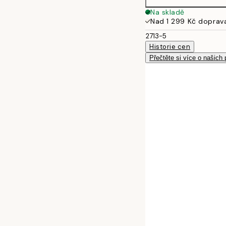
Na skladě
Nad 1 299 Kč doprav
2713-5
Historie cen
Přečtěte si více o našich