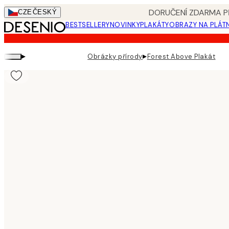
Skip
DORUČENÍ ZDARMA PŘ
CZE
ČESKÝ
to
BESTSELLERY
NOVINKY
PLAKÁTY
OBRAZY NA PLÁT
main
content.
▸
▸
Obrázky přírody
Forest Above Plakát