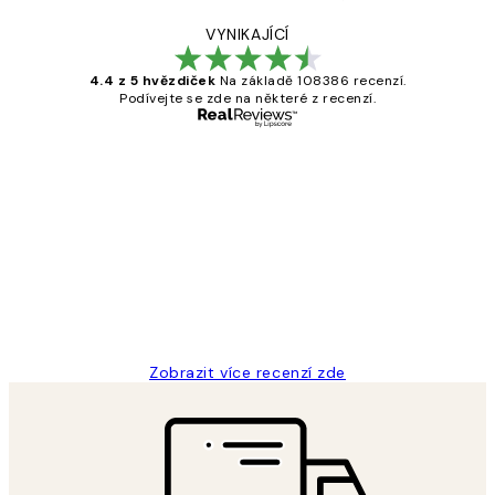
VYNIKAJÍCÍ
4.4 z 5 hvězdiček
Na základě 108386 recenzí.
Podívejte se zde na některé z recenzí.
Ověřený kupující
Recenze
zákazníků
Perfection
3 dub
Lucia D
Zobrazit více recenzí zde