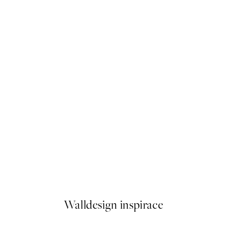
NOVINKY
Fall in Love Again Plakát
Od 184 Kč
Walldesign inspirace