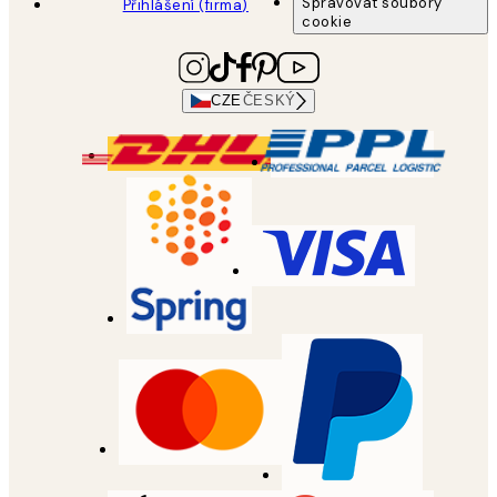
Spravovat soubory
Přihlášení (firma)
cookie
CZE
ČESKÝ