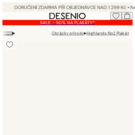
Skip
to
main
SALE - 50% NA PLAKÁTY*
content.
▸
▸
Obrázky přírody
Highlands No2 Plakát
Product
images