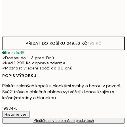
92
Frame
options
PŘIDAT DO KOŠÍKU
-
249,50 KČ
499 KČ
Na skladě
Dodání do 1-3 prac. Dnů
Nad 1 299 Kč doprava zdarma.
Možnost vrácení zboží do 90 dnů
POPIS VÝROBKU
Plakát zelených kopců s hladkými svahy a horou v pozadí.
Svěží tráva a oblačná obloha vytvářejí klidnou krajinu s
krásnými stíny a hloubkou.
19984-5
Historie cen
Přečtěte si více o našich produktech