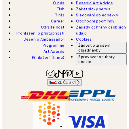
O nás
Desenio Art Advice
Tisk
Zákaznický servis
Tiráž
Sledování objednávky
Career
Obchodní podmínky
Udržitelnost
Zásady ochrany osobních
Prohlášení o přístupnosti
údajů
Desenio Ambassador
Cookies
Programme
Žádost o zrušení
objednávky
Art Awards
Spravovat soubory
Přihlášení (firma)
cookie
CZE
ČESKÝ