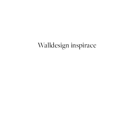
-70%
Outlet
PlakÃ¡t
Moody Flowers Plakát
Od 96,60 Kč
322 Kč
Walldesign inspirace