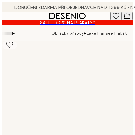
Skip
to
main
SALE - 50% NA PLAKÁTY*
content.
▸
▸
Obrázky přírody
Lake Plansee Plakát
Product
images