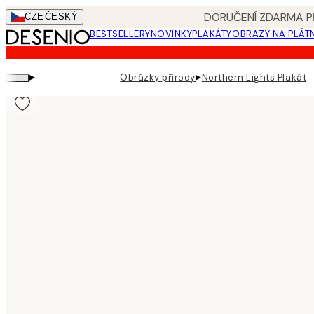
Skip
DORUČENÍ ZDARMA PŘ
CZE
ČESKÝ
to
BESTSELLERY
NOVINKY
PLAKÁTY
OBRAZY NA PLÁT
main
content.
▸
▸
Obrázky přírody
Northern Lights Plakát