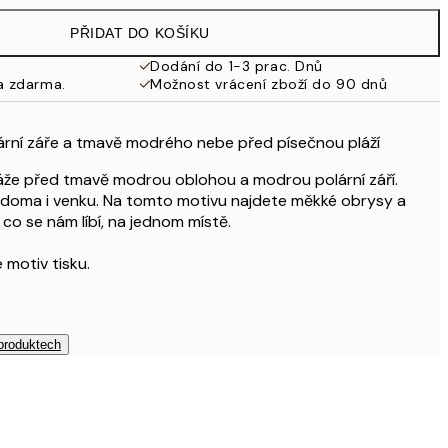
499 Kč
PŘIDAT DO KOŠÍKU
462,50 Kč
925 Kč
Dodání do 1-3 prac. Dnů
a zdarma.
Možnost vrácení zboží do 90 dnů
ární záře a tmavě modrého nebe před písečnou pláží
láže před tmavě modrou oblohou a modrou polární září.
dy doma i venku. Na tomto motivu najdete měkké obrysy a
co se nám líbí, na jednom místě.
 motiv tisku.
 produktech