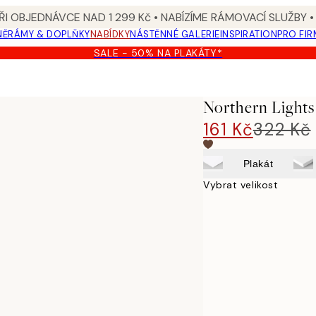
I OBJEDNÁVCE NAD 1 299 Kč • NABÍZÍME RÁMOVACÍ SLUŽBY •
NĚ
RÁMY & DOPLŇKY
NABÍDKY
NÁSTĚNNÉ GALERIE
INSPIRATION
PRO FIR
SALE - 50% NA PLAKÁTY*
Northern Lights
161 Kč
322 Kč
Plakát
Vybrat velikost