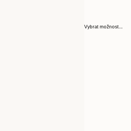
Vybrat možnost...
Frame
21x30 cm
options
30x40 cm