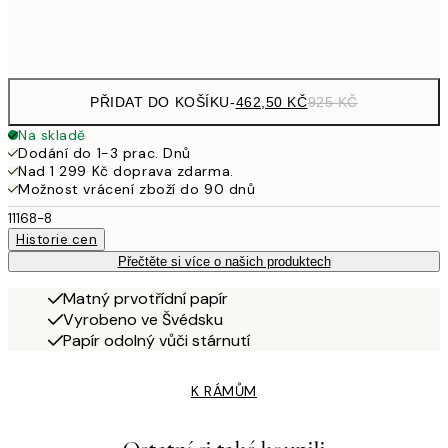
Frame
options
PŘIDAT DO KOŠÍKU
-
462,50 KČ
925 KČ
Na skladě
Dodání do 1-3 prac. Dnů
Nad 1 299 Kč doprava zdarma.
Možnost vrácení zboží do 90 dnů
11168-8
Historie cen
Přečtěte si více o našich produktech
Matný prvotřídní papír
Vyrobeno ve Švédsku
Papír odolný vůči stárnutí
K RÁMŮM