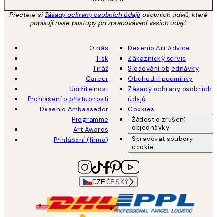
Přečtěte si
Zásady ochrany osobních údajů
osobních údajů, které
popisují naše postupy při zpracovávání vašich údajů
O nás
Desenio Art Advice
Tisk
Zákaznický servis
Tiráž
Sledování objednávky
Career
Obchodní podmínky
Udržitelnost
Zásady ochrany osobních
Prohlášení o přístupnosti
údajů
Desenio Ambassador
Cookies
Programme
Žádost o zrušení
objednávky
Art Awards
Spravovat soubory
Přihlášení (firma)
cookie
CZE
ČESKÝ