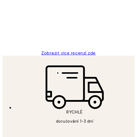
zákazníků
Perfection
3 dub
Lucia D
Zobrazit více recenzí zde
RYCHLÉ
doručování 1-3 dní