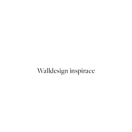
50%*
Mermaid in Sea Plakát
Od 161 Kč
322 Kč
Walldesign inspirace