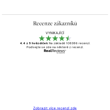
Recenze zákazníků
VYNIKAJÍCÍ
4.4 z 5 hvězdiček
Na základě 108386 recenzí.
Podívejte se zde na některé z recenzí.
Ověřený kupující
Recenze
zákazníků
Perfection
3 dub
Lucia D
Zobrazit více recenzí zde