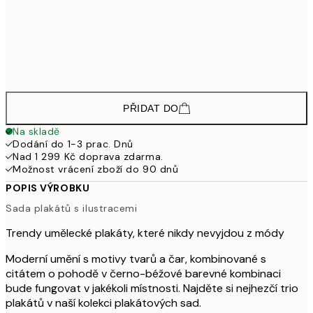
1 69
1 729,80
50x70 cm
2 88
2 320,20
70x100 cm
3 86
PŘIDAT DO
Na skladě
Dodání do 1-3 prac. Dnů
Nad 1 299 Kč doprava zdarma.
Možnost vrácení zboží do 90 dnů
POPIS VÝROBKU
Sada plakátů s ilustracemi
Trendy umělecké plakáty, které nikdy nevyjdou z módy
Moderní umění s motivy tvarů a čar, kombinované s
citátem o pohodě v černo-béžové barevné kombinaci
bude fungovat v jakékoli místnosti. Najděte si nejhezčí trio
plakátů v naší kolekci plakátových sad.