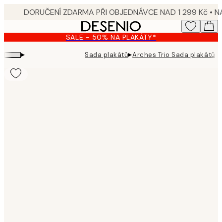
Skip
to
main
SALE - 50% NA PLAKÁTY*
content.
▸
▸
Sada plakátů
Arches Trio Sada plakátů
Product