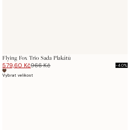
images
Flying Fox Trio Sada Plakátů
579,60 Kč
966 Kč
-40%
Vybrat velikost