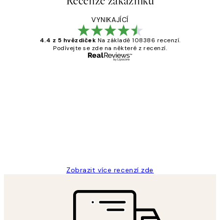
Recenze zákazníků
VYNIKAJÍCÍ
4.4 z 5 hvězdiček
Na základě 108386 recenzí.
Podívejte se zde na některé z recenzí.
Ověřený kupující
Recenze
zákazníků
Perfection
3 dub
Lucia D
Zobrazit více recenzí zde