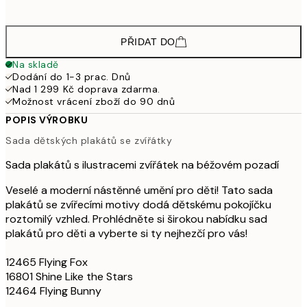
1 49
PŘIDAT DO
Na skladě
Dodání do 1-3 prac. Dnů
Nad 1 299 Kč doprava zdarma.
Možnost vrácení zboží do 90 dnů
POPIS VÝROBKU
Sada dětských plakátů se zvířátky
Sada plakátů s ilustracemi zvířátek na béžovém pozadí
Veselé a moderní nástěnné umění pro děti! Tato sada
plakátů se zvířecími motivy dodá dětskému pokojíčku
roztomilý vzhled. Prohlédněte si širokou nabídku sad
plakátů pro děti a vyberte si ty nejhezčí pro vás!
12465 Flying Fox
16801 Shine Like the Stars
12464 Flying Bunny