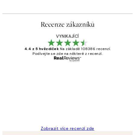
Recenze zákazníků
VYNIKAJÍCÍ
4.4 z 5 hvězdiček
Na základě 108386 recenzí.
Podívejte se zde na některé z recenzí.
Ověřený kupující
Recenze
zákazníků
Perfection
3 dub
Lucia D
Zobrazit více recenzí zde