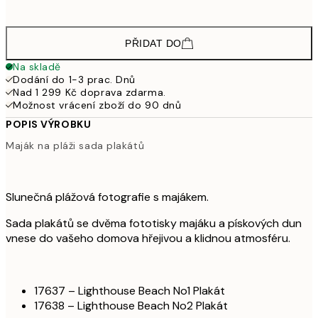
1 85
PŘIDAT DO
Na skladě
Dodání do 1-3 prac. Dnů
Nad 1 299 Kč doprava zdarma.
Možnost vrácení zboží do 90 dnů
POPIS VÝROBKU
Maják na pláži sada plakátů
Slunečná plážová fotografie s majákem.
Sada plakátů se dvěma fototisky majáku a pískových dun
vnese do vašeho domova hřejivou a klidnou atmosféru.
17637 – Lighthouse Beach No1 Plakát
17638 – Lighthouse Beach No2 Plakát