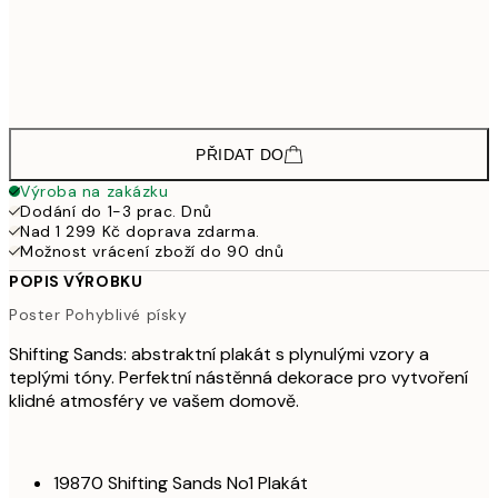
1 568,40
70x100 cm
2 61
3 138
100x150 cm
5 23
PŘIDAT DO
Výroba na zakázku
Dodání do 1-3 prac. Dnů
Nad 1 299 Kč doprava zdarma.
Možnost vrácení zboží do 90 dnů
POPIS VÝROBKU
Poster Pohyblivé písky
Shifting Sands: abstraktní plakát s plynulými vzory a
teplými tóny. Perfektní nástěnná dekorace pro vytvoření
klidné atmosféry ve vašem domově.
19870 Shifting Sands No1 Plakát