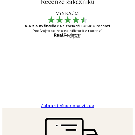
Recenze zákazníků
VYNIKAJÍCÍ
4.4 z 5 hvězdiček
Na základě 108386 recenzí.
Podívejte se zde na některé z recenzí.
Ověřený kupující
Recenze
zákazníků
Perfection
3 dub
Lucia D
Zobrazit více recenzí zde