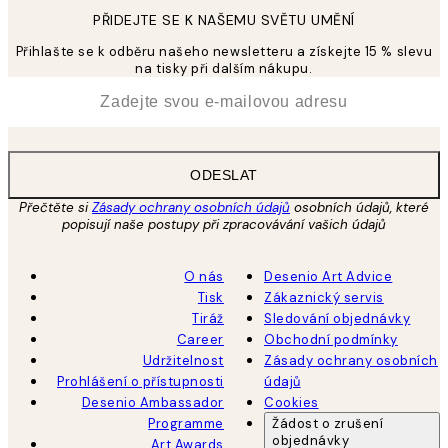
PŘIDEJTE SE K NAŠEMU SVĚTU UMĚNÍ
Přihlašte se k odběru našeho newsletteru a získejte 15 % slevu
na tisky při dalším nákupu.
*
Email
ODESLAT
Přečtěte si
Zásady ochrany osobních údajů
osobních údajů, které
popisují naše postupy při zpracovávání vašich údajů
O nás
Desenio Art Advice
Tisk
Zákaznický servis
Tiráž
Sledování objednávky
Career
Obchodní podmínky
Udržitelnost
Zásady ochrany osobních
Prohlášení o přístupnosti
údajů
Desenio Ambassador
Cookies
Programme
Žádost o zrušení
objednávky
Art Awards