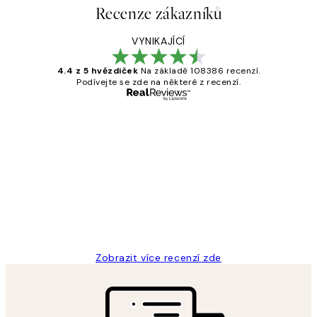
Recenze zákazníků
VYNIKAJÍCÍ
4.4 z 5 hvězdiček
Na základě 108386 recenzí.
Podívejte se zde na některé z recenzí.
Ověřený kupující
Recenze
zákazníků
Perfection
3 dub
Lucia D
Zobrazit více recenzí zde