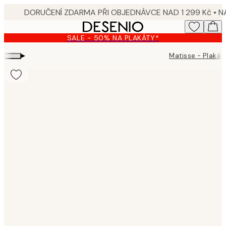
Skip
to
main
SALE - 50% NA PLAKÁTY*
content.
▸
Matisse - Plakát
Product
images