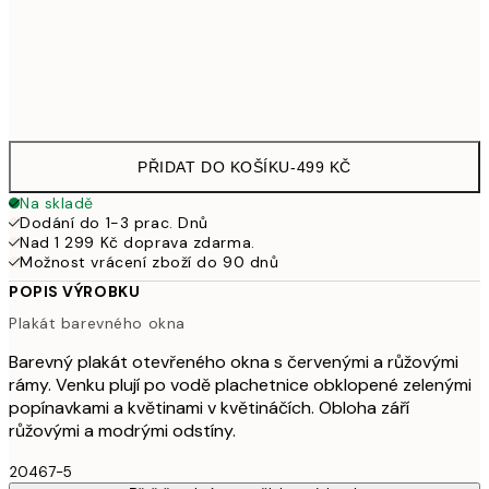
Frame
options
PŘIDAT DO KOŠÍKU
-
499 KČ
Na skladě
Dodání do 1-3 prac. Dnů
Nad 1 299 Kč doprava zdarma.
Možnost vrácení zboží do 90 dnů
POPIS VÝROBKU
Plakát barevného okna
Barevný plakát otevřeného okna s červenými a růžovými
rámy. Venku plují po vodě plachetnice obklopené zelenými
popínavkami a květinami v květináčích. Obloha září
růžovými a modrými odstíny.
20467-5