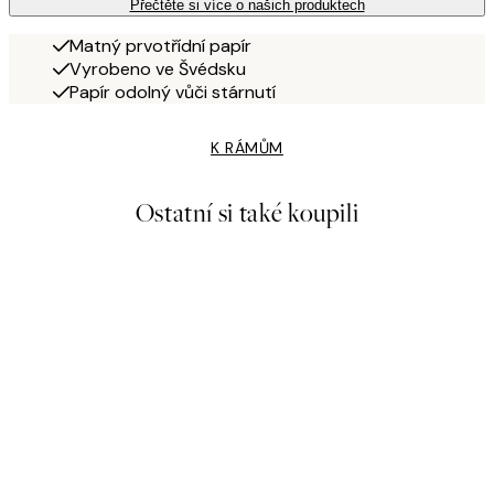
Přečtěte si více o našich produktech
Matný prvotřídní papír
Vyrobeno ve Švédsku
Papír odolný vůči stárnutí
K RÁMŮM
Ostatní si také koupili