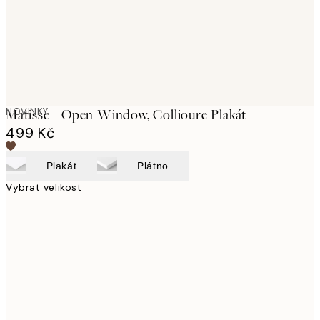
NOVINKY
Matisse - Open Window, Collioure Plakát
499 Kč
Plakát
Plátno
Vybrat velikost