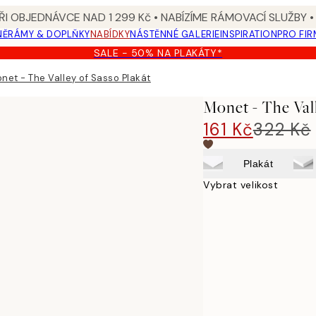
I OBJEDNÁVCE NAD 1 299 Kč • NABÍZÍME RÁMOVACÍ SLUŽBY •
NĚ
RÁMY & DOPLŇKY
NABÍDKY
NÁSTĚNNÉ GALERIE
INSPIRATION
PRO FIR
SALE - 50% NA PLAKÁTY*
net - The Valley of Sasso Plakát
Monet - The Val
161 Kč
322 Kč
Plakát
Vybrat velikost