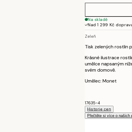
50x70 cm
Na skladě
Nad 1 299 Kč doprav
Zeleň
Tisk zelených rostli
Krásné ilustrace rost
umělce napsaným níže
svém domově.
Umělec: Monet
17635-4
Historie cen
Přečtěte si více o našich