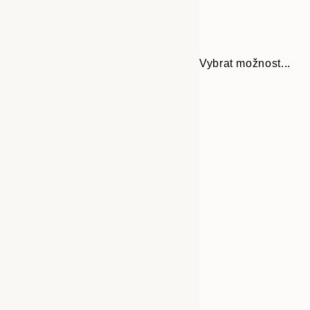
Vybrat možnost...
Frame
21x30 cm
options
30x40 cm