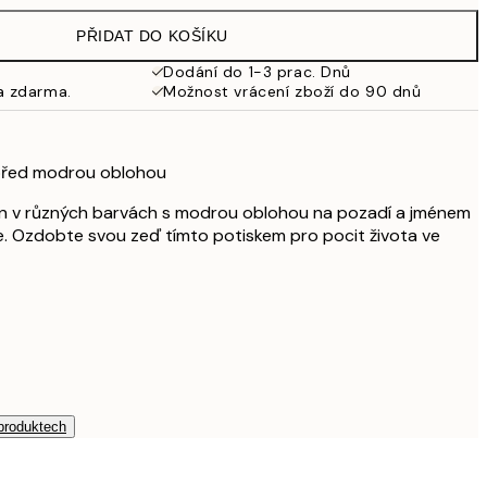
499 Kč
PŘIDAT DO KOŠÍKU
462,50 Kč
925 Kč
Dodání do 1-3 prac. Dnů
a zdarma.
Možnost vrácení zboží do 90 dnů
n před modrou oblohou
lin v různých barvách s modrou oblohou na pozadí a jménem
. Ozdobte svou zeď tímto potiskem pro pocit života ve
 produktech