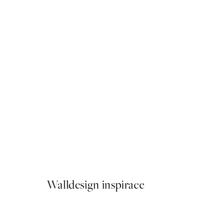
50%*
Renoir - Landscape (Paysage
Od 161 Kč
322 Kč
Walldesign inspirace