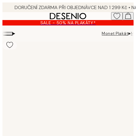
Skip
to
main
SALE - 50% NA PLAKÁTY*
content.
▸
▸
Monet Plakát
Mo
Product
images