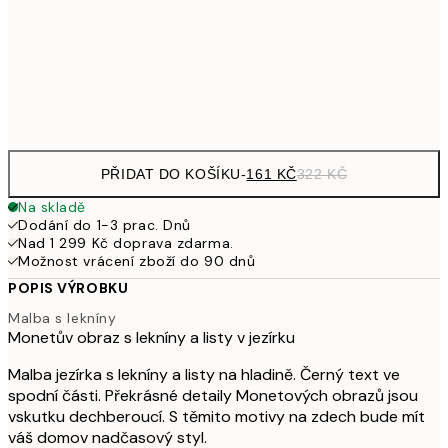
462,50
50x70 cm
92
Frame
options
PŘIDAT DO KOŠÍKU
-
161 KČ
322 KČ
Na skladě
Dodání do 1-3 prac. Dnů
Nad 1 299 Kč doprava zdarma.
Možnost vrácení zboží do 90 dnů
POPIS VÝROBKU
Malba s lekníny
Monetův obraz s lekníny a listy v jezírku
Malba jezírka s lekníny a listy na hladině. Černý text ve
spodní části. Překrásné detaily Monetových obrazů jsou
vskutku dechberoucí. S těmito motivy na zdech bude mít
váš domov nadčasový styl.