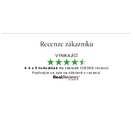
Recenze zákazníků
VYNIKAJÍCÍ
4.4 z 5 hvězdiček
Na základě 108386 recenzí.
Podívejte se zde na některé z recenzí.
Ověřený kupující
Recenze
zákazníků
Perfection
3 dub
Lucia D