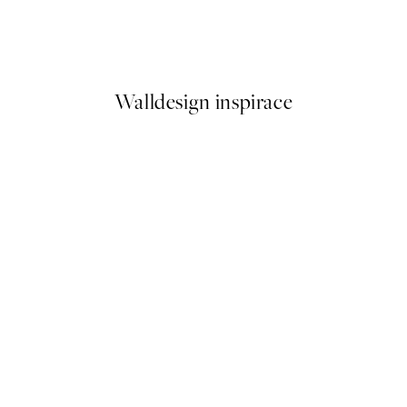
iverny Plakát
Berthe Morisot - Girl in a Bo
Od 249,50 Kč
499 Kč
Walldesign inspirace