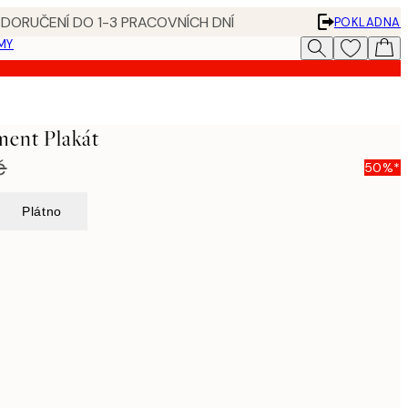
 DORUČENÍ DO 1-3 PRACOVNÍCH DNÍ
POKLADNA
MY
ment Plakát
č
50%*
Plátno