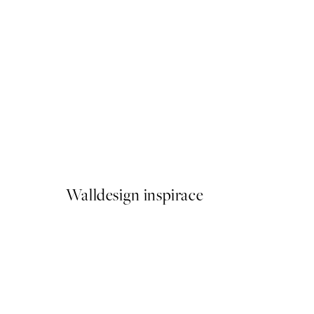
50%*
Dreaming by the Sea Plakát
Od 249,50 Kč
499 Kč
Walldesign inspirace