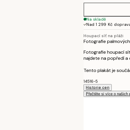
Na skladě
Nad 1 299 Kč doprav
Houpací síť na pláži
Fotografie palmových l
Fotografie houpací sí
najdete na popředí a
Tento plakát je součá
14516-5
Historie cen
Přečtěte si více o našich