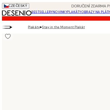
Skip
DORUČENÍ ZDARMA PŘ
CZE
ČESKÝ
to
BESTSELLERY
NOVINKY
PLAKÁTY
OBRAZY NA PLÁT
main
content.
▸
▸
Plakáty
Stay in the Moment Plakát