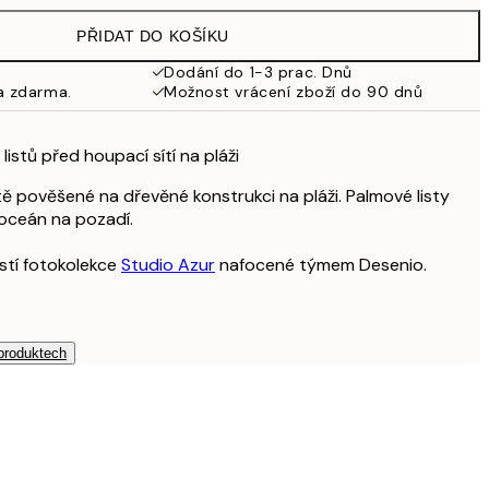
979 Kč
PŘIDAT DO KOŠÍKU
Dodání do 1-3 prac. Dnů
a zdarma.
Možnost vrácení zboží do 90 dnů
istů před houpací sítí na pláži
tě pověšené na dřevěné konstrukci na pláži. Palmové listy
 oceán na pozadí.
stí fotokolekce
Studio Azur
nafocené týmem Desenio.
 produktech