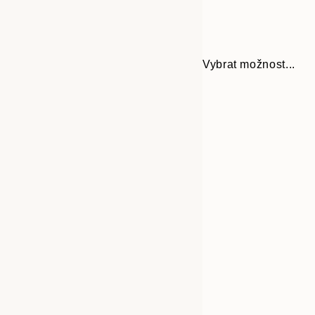
Vybrat možnost...
Frame
30x40 cm
options
50x70 cm