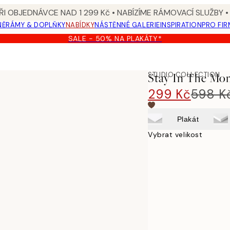
I OBJEDNÁVCE NAD 1 299 Kč • NABÍZÍME RÁMOVACÍ SLUŽBY •
NĚ
RÁMY & DOPLŇKY
NABÍDKY
NÁSTĚNNÉ GALERIE
INSPIRATION
PRO FIR
SALE - 50% NA PLAKÁTY*
STUDIO COLLECTION
Stay In The Mo
299 Kč
598 K
Plakát
Vybrat velikost