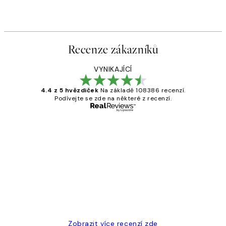
Recenze zákazníků
VYNIKAJÍCÍ
4.4 z 5 hvězdiček
Na základě 108386 recenzí.
Podívejte se zde na některé z recenzí.
Ověřený kupující
Recenze
zákazníků
Perfection
3 dub
Lucia D
Zobrazit více recenzí zde