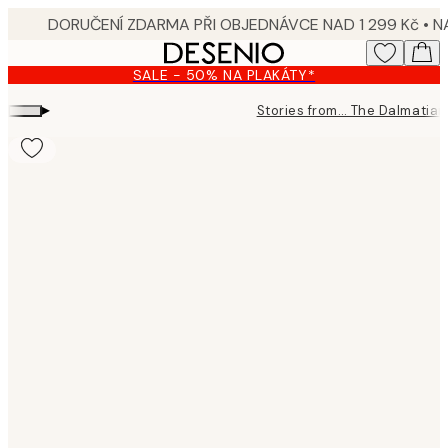
Skip
to
main
SALE - 50% NA PLAKÁTY*
content.
▸
Stories from… The Dalmatia
Product
images