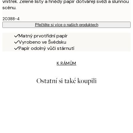
vnitřek. Zelené listy a hnědý papír dotvářejí svěží a slunnou
scénu.
20388-4
Přečtěte si více o našich produktech
Matný prvotřídní papír
Vyrobeno ve Švédsku
Papír odolný vůči stárnutí
K RÁMŮM
Ostatní si také koupili