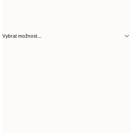
Vybrat možnost...
21x30 cm
322