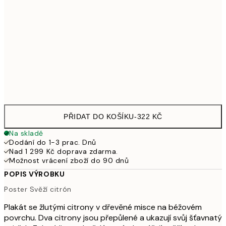
30x40 cm
499
50x70 cm
925
Frame
options
PŘIDAT DO KOŠÍKU
-
322 KČ
Na skladě
Dodání do 1-3 prac. Dnů
Nad 1 299 Kč doprava zdarma.
Možnost vrácení zboží do 90 dnů
POPIS VÝROBKU
Poster Svěží citrón
Plakát se žlutými citrony v dřevěné misce na béžovém
povrchu. Dva citrony jsou přepůlené a ukazují svůj šťavnatý