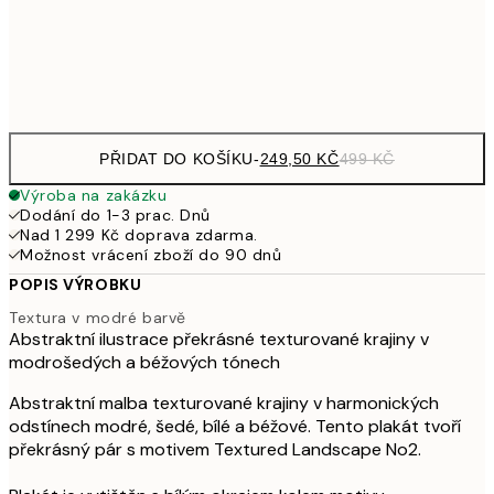
92
Frame
options
PŘIDAT DO KOŠÍKU
-
249,50 KČ
499 KČ
Výroba na zakázku
Dodání do 1-3 prac. Dnů
Nad 1 299 Kč doprava zdarma.
Možnost vrácení zboží do 90 dnů
POPIS VÝROBKU
Textura v modré barvě
Abstraktní ilustrace překrásné texturované krajiny v
modrošedých a béžových tónech
Abstraktní malba texturované krajiny v harmonických
odstínech modré, šedé, bílé a béžové. Tento plakát tvoří
překrásný pár s motivem Textured Landscape No2.