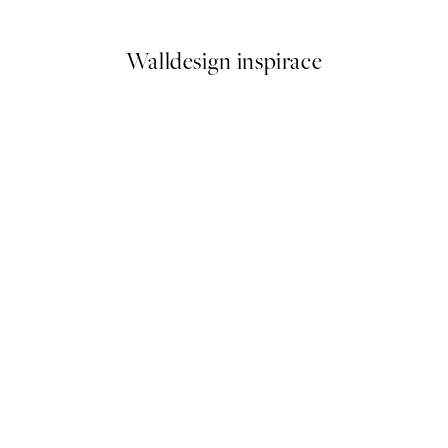
Od 179,50 Kč
359 Kč
Walldesign inspirace