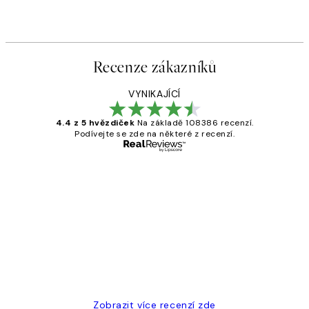
Recenze zákazníků
VYNIKAJÍCÍ
4.4 z 5 hvězdiček
Na základě 108386 recenzí.
Podívejte se zde na některé z recenzí.
Ověřený kupující
Recenze
zákazníků
Perfection
3 dub
Lucia D
Zobrazit více recenzí zde