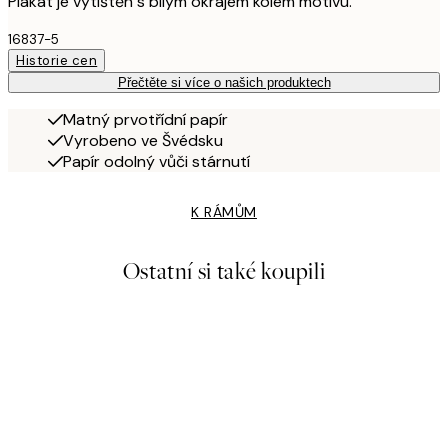
Plakát je vytištěn s bílým okrajem kolem motivu.
16837-5
Historie cen
Přečtěte si více o našich produktech
Matný prvotřídní papír
Vyrobeno ve Švédsku
Papír odolný vůči stárnutí
K RÁMŮM
Ostatní si také koupili