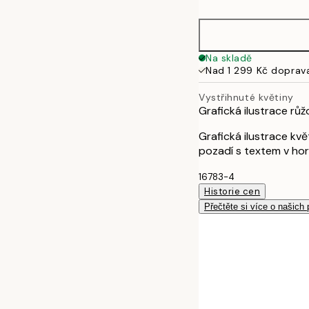
30x40 cm
50x70 cm
Na skladě
Nad 1 299 Kč doprav
Vystřihnuté květiny
Grafická ilustrace r
Grafická ilustrace kv
pozadí s textem v hor
16783-4
Historie cen
Přečtěte si více o našich