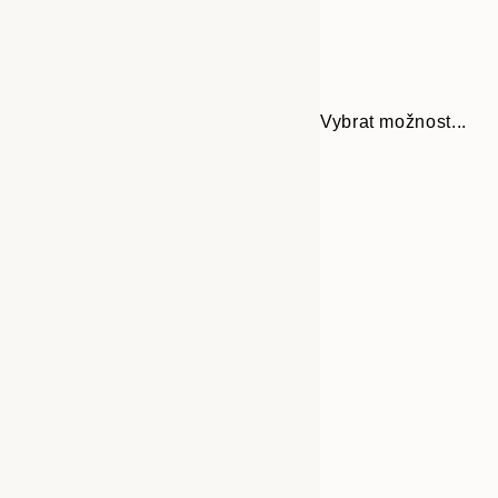
Vybrat možnost...
Frame
21x30 cm
options