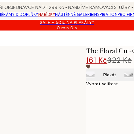
I OBJEDNÁVCE NAD 1 299 Kč • NABÍZÍME RÁMOVACÍ SLUŽBY •
NĚ
RÁMY & DOPLŇKY
NABÍDKY
NÁSTĚNNÉ GALERIE
INSPIRATION
PRO FIR
SALE - 50% NA PLAKÁTY*
0 min
0 s
Platné
do:
2026-
08-
The Floral Cut-
09
161 Kč
322 Kč
Plakát
Vybrat velikost