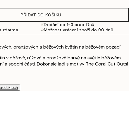
249,50 Kč
499 Kč
PŘIDAT DO KOŠÍKU
462,50 Kč
925 Kč
Dodání do 1-3 prac. Dnů
a zdarma.
Možnost vrácení zboží do 90 dnů
ůžových, oranžových a béžových květin na béžovém pozadí
ětin v béžové, růžové a oranžové barvě na světle béžovém
ní a spodní části. Dokonale ladí s motivy The Coral Cut Outs!
 produktech