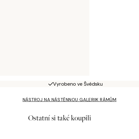
Vyrobeno ve Švédsku
NÁSTROJ NA NÁSTĚNNOU GALERII
K RÁMŮM
Ostatní si také koupili