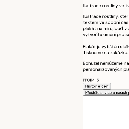
Ilustrace rostliny ve 
Ilustrace rostliny, kt
textem ve spodní část
plakát na míru, buď vl
vytvoříte umění pro s
Plakát je vytištěn s b
Tiskneme na zakázku.
Bohužel nemůžeme na
personalizovaných pl
PP0114-5
Historie cen
Přečtěte si více o našich