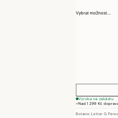
Vybrat možnost...
30x40 cm
Výroba na zakázku
Nad 1 299 Kč doprav
50x70 cm
Botanic Letter G Pers