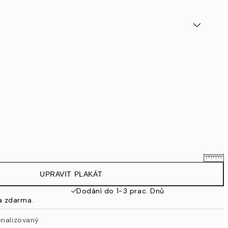
UPRAVIT PLAKÁT
695,20 Kč
869 Kč
Dodání do 1-3 prac. Dnů
a zdarma.
863,20 Kč
1 079 Kč
onalizovaný