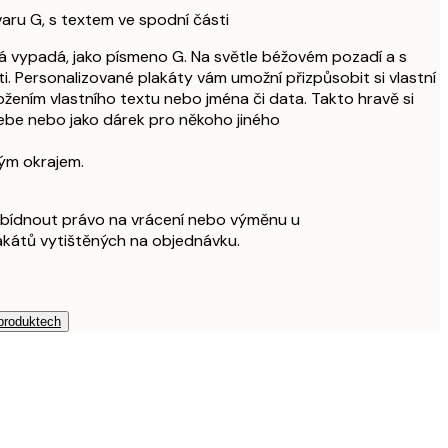
tvaru G, s textem ve spodní části
erá vypadá, jako písmeno G. Na světle béžovém pozadí a s
i. Personalizované plakáty vám umožní přizpůsobit si vlastní
ožením vlastního textu nebo jména či data. Takto hravě si
ebe nebo jako dárek pro někoho jiného
ílým okrajem.
bídnout právo na vrácení nebo výměnu u
akátů vytištěných na objednávku.
 produktech