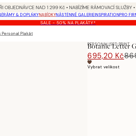
I OBJEDNÁVCE NAD 1 299 Kč • NABÍZÍME RÁMOVACÍ SLUŽBY •
NĚ
RÁMY & DOPLŇKY
NABÍDKY
NÁSTĚNNÉ GALERIE
INSPIRATION
PRO FIR
SALE - 50% NA PLAKÁTY*
G Personal Plakát
PERSONALISED PRINT
Botanic Letter G
695,20 Kč
86
Vybrat velikost