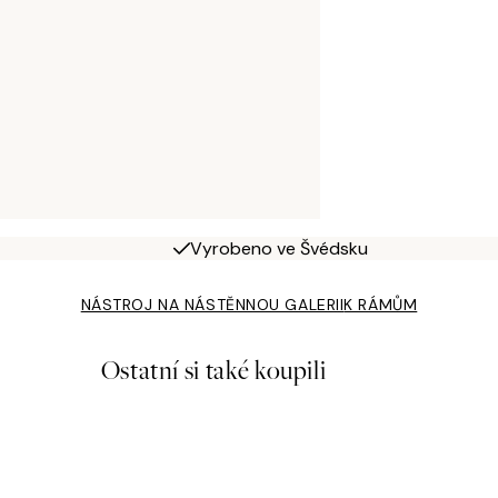
Vyrobeno ve Švédsku
NÁSTROJ NA NÁSTĚNNOU GALERII
K RÁMŮM
Ostatní si také koupili