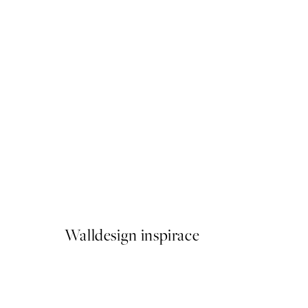
-40%
Beige Watercolor Duo Sada
Od 598,80 Kč
998 Kč
Walldesign inspirace