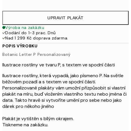
1 07
UPRAVIT PLAKÁT
Výroba na zakázku
Dodání do 1-3 prac. Dnů
Nad 1 299 Kč doprava zdarma.
POPIS VÝROBKU
Botanic Letter P Personalizovaný
Ilustrace rostliny ve tvaru P, s textem ve spodní části
Ilustrace rostliny, která vypadá, jako písmeno P. Na světle
béžovém pozadí a s textem ve spodní části.
Personalizované plakáty vám umožní přizpůsobit si vlastní
plakát na míru, buď vložením vlastního textu nebo jména či
data. Takto hravě si vytvoříte umění pro sebe nebo jako
dárek pro někoho jiného
Plakát je vytištěn s bílým okrajem.
Tiskneme na zakázku.