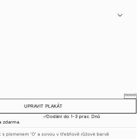
UPRAVIT PLAKÁT
695,20 Kč
869 Kč
Dodání do 1-3 prac. Dnů
a zdarma.
863,20 Kč
1 079 Kč
t s písmenem 'O' a sovou v třešňově růžové barvě