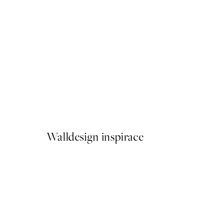
-40%
Beige Watercolor Duo Sada
Od 598,80 Kč
998 Kč
Walldesign inspirace