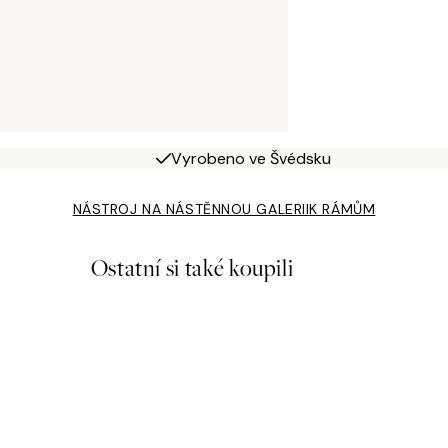
Vyrobeno ve Švédsku
NÁSTROJ NA NÁSTĚNNOU GALERII
K RÁMŮM
Ostatní si také koupili