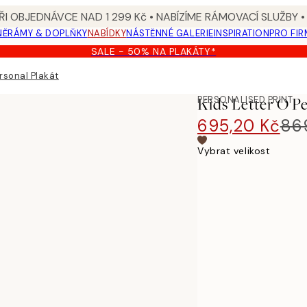
I OBJEDNÁVCE NAD 1 299 Kč • NABÍZÍME RÁMOVACÍ SLUŽBY •
NĚ
RÁMY & DOPLŇKY
NABÍDKY
NÁSTĚNNÉ GALERIE
INSPIRATION
PRO FIR
SALE - 50% NA PLAKÁTY*
rsonal Plakát
PERSONALISED PRINT
Kids Letter O Pe
695,20 Kč
86
Vybrat velikost