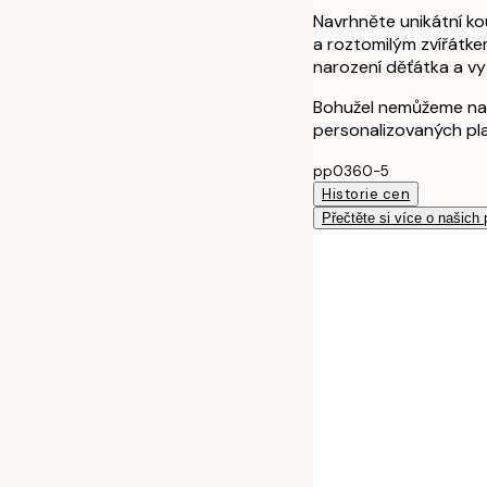
Navrhněte unikátní k
a roztomilým zvířátk
narození děťátka a vy
Bohužel nemůžeme na
personalizovaných pl
pp0360-5
Historie cen
Přečtěte si více o našich