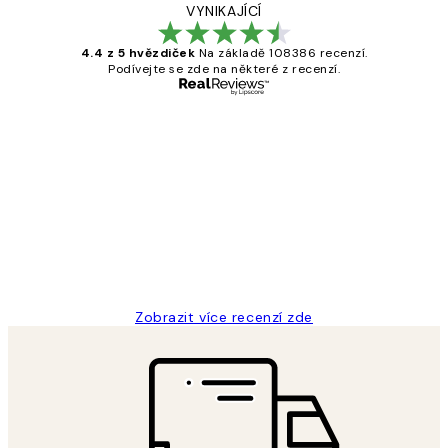
VYNIKAJÍCÍ
4.4 z 5 hvězdiček
Na základě 108386 recenzí.
Podívejte se zde na některé z recenzí.
Ověřený kupující
Recenze
zákazníků
Perfection
3 dub
Lucia D
Zobrazit více recenzí zde