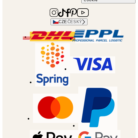
CZE
ČESKÝ