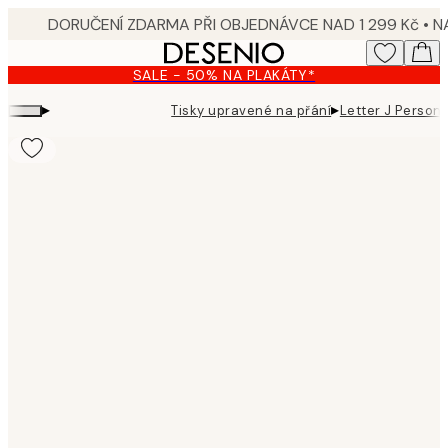
Skip
to
main
SALE - 50% NA PLAKÁTY*
content.
▸
▸
Tisky upravené na přání
Letter J Persona
Product
images