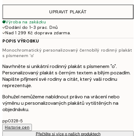
UPRAVIT PLAKÁT
Výroba na zakázku
Dodání do 1-3 prac. Dnů
Nad 1 299 Kč doprava zdarma.
POPIS VÝROBKU
Monochromatický personalizovaný černobílý rodinný plakát
s písmenem 'o'
Navrhněte si unikátní rodinný plakát s písmenem "o".
Personalizovaný plakát s černým textem a bílým pozadím.
Napište příjmení své rodiny a citát, který vaši rodinu
reprezentuje.
Bohužel nemůžeme nabídnout právo na vrácení nebo
výměnu u personalizovaných plakátů vytištěných na
objednávku.
pp0328-5
Historie cen
Přečtěte si více o našich produktech