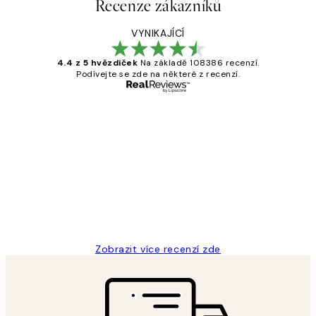
Recenze zákazníků
VYNIKAJÍCÍ
4.4 z 5 hvězdiček
Na základě 108386 recenzí.
Podívejte se zde na některé z recenzí.
Ověřený kupující
Recenze
zákazníků
Perfection
3 dub
Lucia D
Zobrazit více recenzí zde