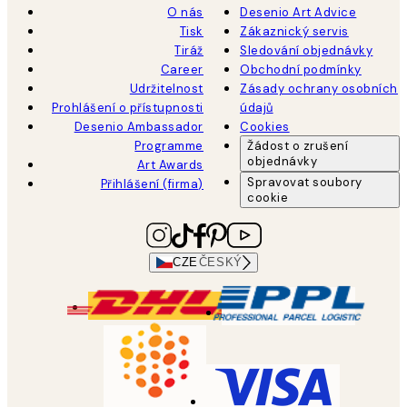
O nás
Desenio Art Advice
Tisk
Zákaznický servis
Tiráž
Sledování objednávky
Career
Obchodní podmínky
Udržitelnost
Zásady ochrany osobních
Prohlášení o přístupnosti
údajů
Desenio Ambassador
Cookies
Programme
Žádost o zrušení
objednávky
Art Awards
Spravovat soubory
Přihlášení (firma)
cookie
CZE
ČESKÝ