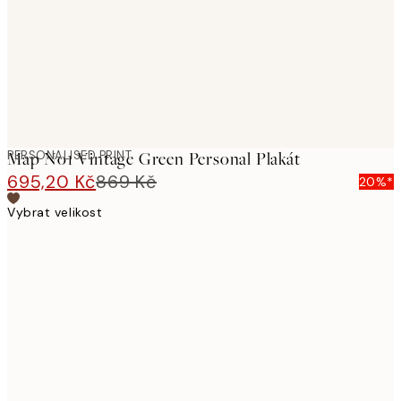
images
PERSONALISED PRINT
Map No1 Vintage Green Personal Plakát
695,20 Kč
869 Kč
20%*
Vybrat velikost