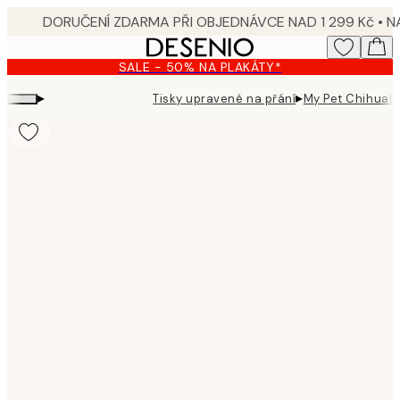
Skip
to
main
SALE - 50% NA PLAKÁTY*
content.
▸
▸
Tisky upravené na přání
My Pet Chihuahu
Product
images