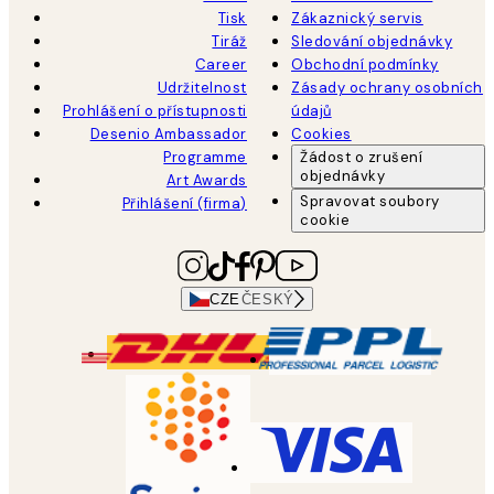
Tisk
Zákaznický servis
Tiráž
Sledování objednávky
Career
Obchodní podmínky
Udržitelnost
Zásady ochrany osobních
Prohlášení o přístupnosti
údajů
Desenio Ambassador
Cookies
Programme
Žádost o zrušení
objednávky
Art Awards
Spravovat soubory
Přihlášení (firma)
cookie
CZE
ČESKÝ