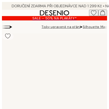
Skip
to
main
SALE - 50% NA PLAKÁTY*
content.
▸
▸
Tisky upravené na přání
Silhouette Map 
Product
images