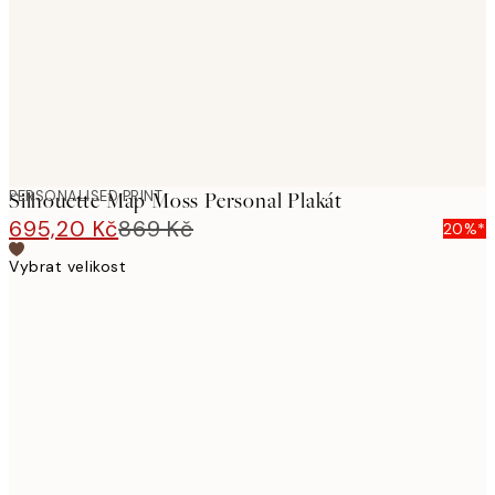
PERSONALISED PRINT
Silhouette Map Moss Personal Plakát
695,20 Kč
869 Kč
20%*
Vybrat velikost