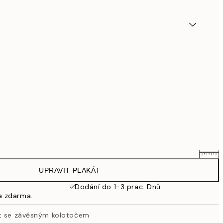
UPRAVIT PLAKÁT
695,20 Kč
869 Kč
Dodání do 1-3 prac. Dnů
a zdarma.
863,20 Kč
1 079 Kč
át se závěsným kolotočem