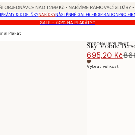
I OBJEDNÁVCE NAD 1 299 Kč • NABÍZÍME RÁMOVACÍ SLUŽBY •
NĚ
RÁMY & DOPLŇKY
NABÍDKY
NÁSTĚNNÉ GALERIE
INSPIRATION
PRO FIR
SALE - 50% NA PLAKÁTY*
onal Plakát
PERSONALISED PRINT
Sky Mobile Pers
695,20 Kč
86
Vybrat velikost