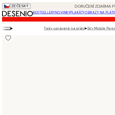
Skip
DORUČENÍ ZDARMA PŘ
CZE
ČESKÝ
to
BESTSELLERY
NOVINKY
PLAKÁTY
OBRAZY NA PLÁT
main
content.
▸
▸
Tisky upravené na přání
Sky Mobile Pers