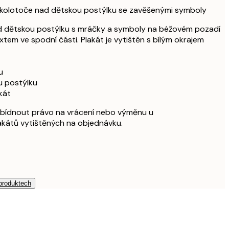
o kolotoče nad dětskou postýlku se zavěšenými symboly
ad dětskou postýlku s mráčky a symboly na béžovém pozadí
tem ve spodní části. Plakát je vytištěn s bílým okrajem
u
u postýlku
kát
bídnout právo na vrácení nebo výměnu u
akátů vytištěných na objednávku.
 produktech