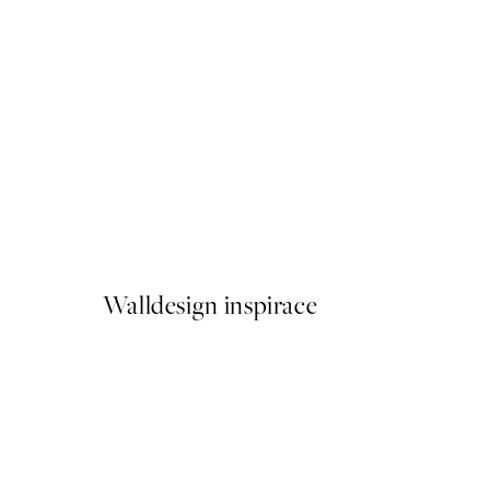
50%*
Traces of Light No1 Plakát
Od 179,50 Kč
359 Kč
Walldesign inspirace