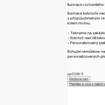
Ilustrace roztomiléh
Ilustrace kolotoče n
s přizpůsobitelným tex
kolem motivu.
- Tiskneme na zakázk
- Kolotoč nad dětsko
- Personalizovaný pla
Bohužel nemůžeme na
personalizovaných pl
pp0236-5
Historie cen
Přečtěte si více o našich