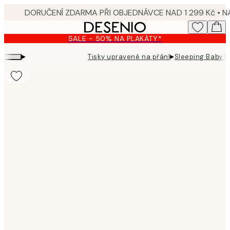
Skip
to
main
SALE - 50% NA PLAKÁTY*
content.
▸
▸
Tisky upravené na přání
Sleeping Baby P
Product
images