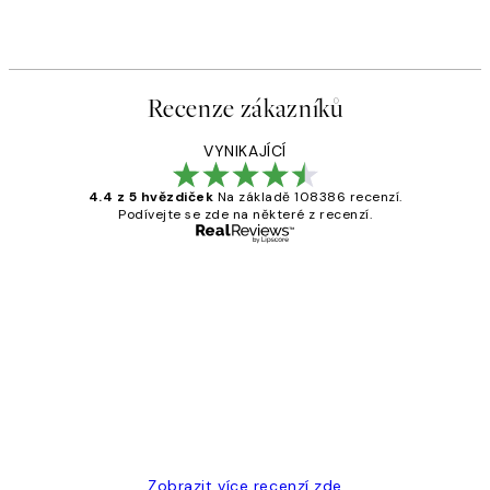
Od 161 Kč
322 Kč
Recenze zákazníků
VYNIKAJÍCÍ
4.4 z 5 hvězdiček
Na základě 108386 recenzí.
Podívejte se zde na některé z recenzí.
Ověřený kupující
Recenze
zákazníků
Perfection
3 dub
Lucia D
Zobrazit více recenzí zde