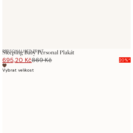
PERSONALISED PRINT
Sleeping Baby Personal Plakát
695,20 Kč
869 Kč
20%*
Vybrat velikost