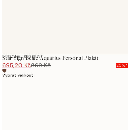
images
PERSONALISED PRINT
Star Sign Beige Aquarius Personal Plakát
695,20 Kč
869 Kč
20%*
Vybrat velikost