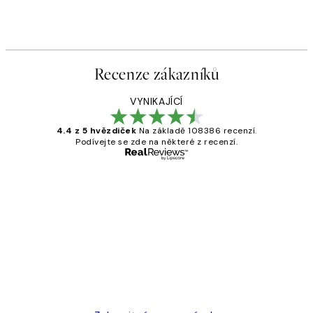
Recenze zákazníků
VYNIKAJÍCÍ
4.4 z 5 hvězdiček
Na základě 108386 recenzí.
Podívejte se zde na některé z recenzí.
Ověřený kupující
Recenze
zákazníků
Perfection
3 dub
Lucia D