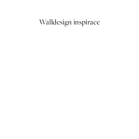
Od 161 Kč
322 Kč
Walldesign inspirace