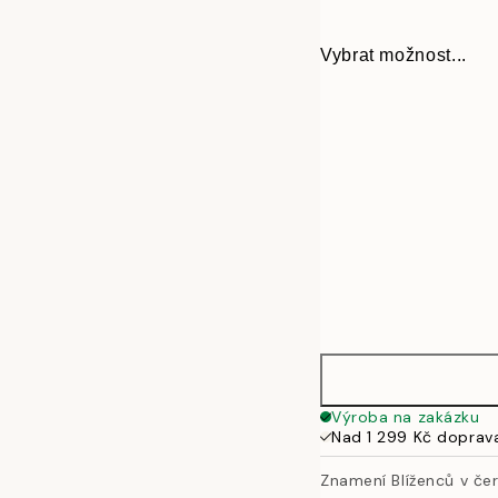
Vybrat možnost...
30x40 cm
Výroba na zakázku
Nad 1 299 Kč doprav
50x70 cm
Znamení Blíženců v če