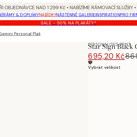
I OBJEDNÁVCE NAD 1 299 Kč • NABÍZÍME RÁMOVACÍ SLUŽBY •
NĚ
RÁMY & DOPLŇKY
NABÍDKY
NÁSTĚNNÉ GALERIE
INSPIRATION
PRO FIR
SALE - 50% NA PLAKÁTY*
Gemini Personal Plakát
PERSONALISED PRINT
Star Sign Black
695,20 Kč
86
Vybrat velikost