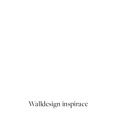
-40%
Beige Watercolor Duo Sada
Od 598,80 Kč
998 Kč
Walldesign inspirace