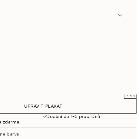
UPRAVIT PLAKÁT
695,20 Kč
869 Kč
Dodání do 1-3 prac. Dnů
a zdarma.
863,20 Kč
1 079 Kč
rné barvě