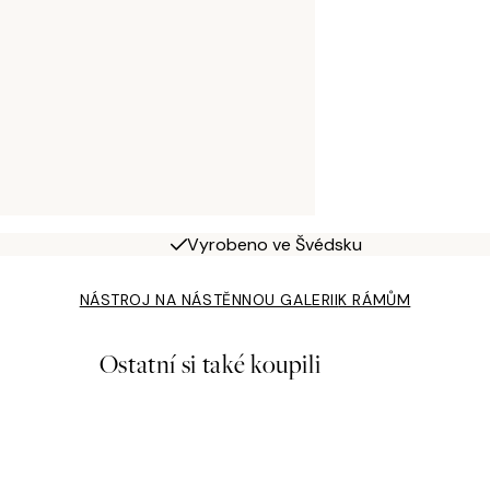
Vyrobeno ve Švédsku
NÁSTROJ NA NÁSTĚNNOU GALERII
K RÁMŮM
Ostatní si také koupili