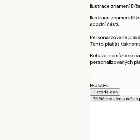
Ilustrace znamení Blí
Ilustrace znamení Blí
spodní části.
Personalizované plaká
Tento plakát tisknem
Bohužel nemůžeme na
personalizovaných pl
PP0156-5
Historie cen
Přečtěte si více o našich