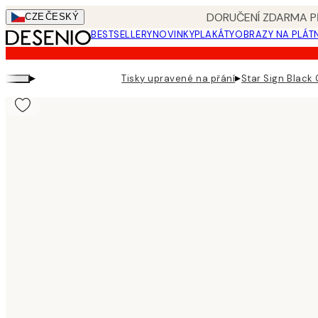
Skip
DORUČENÍ ZDARMA PŘ
CZE
ČESKÝ
to
BESTSELLERY
NOVINKY
PLAKÁTY
OBRAZY NA PLÁT
main
content.
▸
▸
Tisky upravené na přání
Star Sign Black 