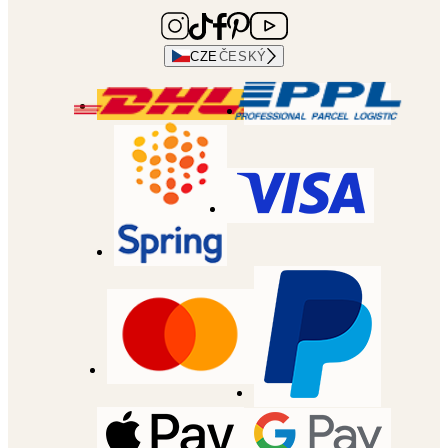
CZE
ČESKÝ