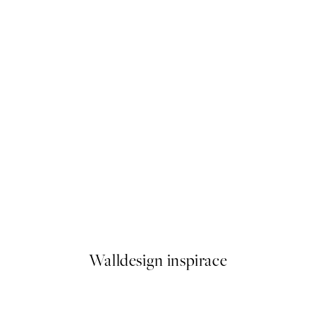
50%*
ue's New Boat Plakát
Mademoiselle Margot Plakát
Od 92 Kč
184 Kč
Walldesign inspirace