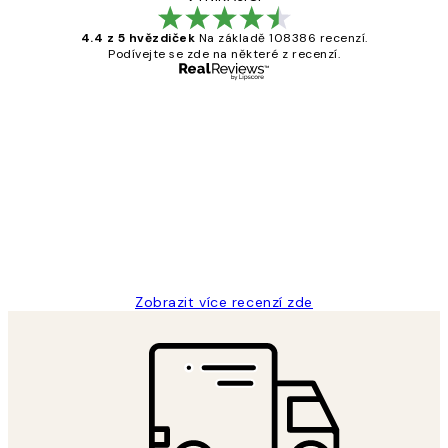
4.4 z 5 hvězdiček
Na základě 108386 recenzí.
Podívejte se zde na některé z recenzí.
Ověřený kupující
Recenze
zákazníků
Perfection
3 dub
Lucia D
Zobrazit více recenzí zde