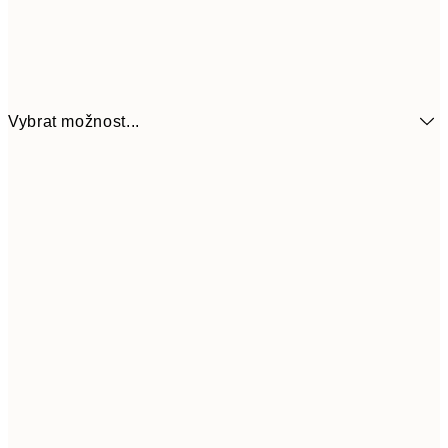
Vybrat možnost...
161
21x30 cm
32