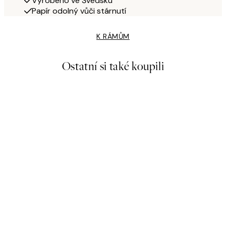
Vyrobeno ve Švédsku
Papír odolný vůči stárnutí
K RÁMŮM
Ostatní si také koupili