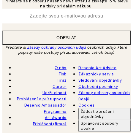
Přihlašte se k odběru našeho newsletteru a získejte 15 % slevu
na tisky při dalším nákupu.
*
Email
ODESLAT
Přečtěte si
Zásady ochrany osobních údajů
osobních údajů, které
popisují naše postupy při zpracovávání vašich údajů
O nás
Desenio Art Advice
Tisk
Zákaznický servis
Tiráž
Sledování objednávky
Career
Obchodní podmínky
Udržitelnost
Zásady ochrany osobních
Prohlášení o přístupnosti
údajů
Desenio Ambassador
Cookies
Programme
Žádost o zrušení
objednávky
Art Awards
Spravovat soubory
Přihlášení (firma)
cookie