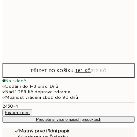
249,50
30x40 cm
49
462,50
50x70 cm
92
Frame
options
PŘIDAT DO KOŠÍKU
-
161 KČ
322 KČ
Na skladě
Dodání do 1-3 prac. Dnů
Nad 1 299 Kč doprava zdarma.
Možnost vrácení zboží do 90 dnů
2450-4
Historie cen
Přečtěte si více o našich produktech
Matný prvotřídní papír