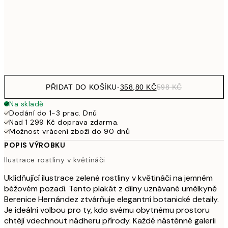
587,40
50x70 cm
97
Frame
options
PŘIDAT DO KOŠÍKU
-
358,80 KČ
598 KČ
Na skladě
Dodání do 1-3 prac. Dnů
Nad 1 299 Kč doprava zdarma.
Možnost vrácení zboží do 90 dnů
POPIS VÝROBKU
Ilustrace rostliny v květináči
Uklidňující ilustrace zelené rostliny v květináči na jemném
béžovém pozadí. Tento plakát z dílny uznávané umělkyně
Berenice Hernández ztvárňuje elegantní botanické detaily.
Je ideální volbou pro ty, kdo svému obytnému prostoru
chtějí vdechnout nádheru přírody. Každé nástěnné galerii