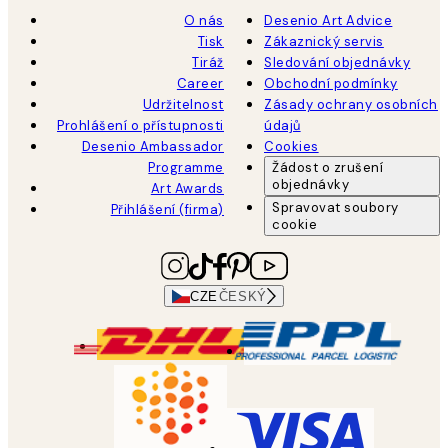
O nás
Desenio Art Advice
Tisk
Zákaznický servis
Tiráž
Sledování objednávky
Career
Obchodní podmínky
Udržitelnost
Zásady ochrany osobních
Prohlášení o přístupnosti
údajů
Desenio Ambassador
Cookies
Programme
Žádost o zrušení
objednávky
Art Awards
Spravovat soubory
Přihlášení (firma)
cookie
CZE
ČESKÝ