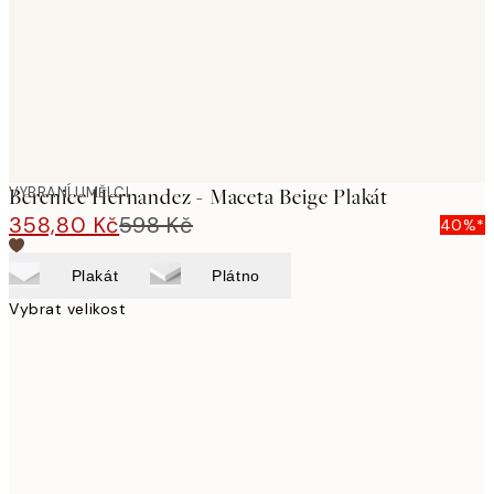
images
VYBRANÍ UMĚLCI
Berenice Hernandez - Maceta Beige Plakát
358,80 Kč
598 Kč
40%*
Plakát
Plátno
Vybrat velikost