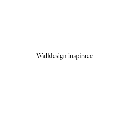
50%*
n Plakát
Party Scene No1 Plakát
Od 299 Kč
598 Kč
Walldesign inspirace