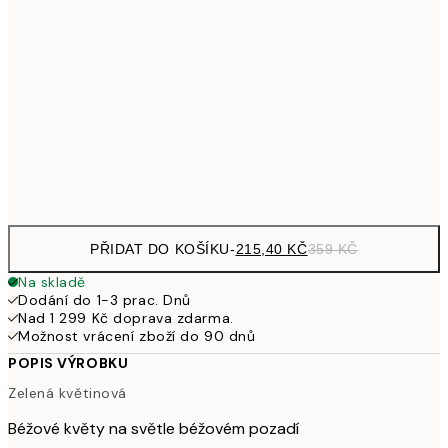
35
358,80
30x40 cm
59
587,40
50x70 cm
97
Frame
options
PŘIDAT DO KOŠÍKU
-
215,40 KČ
359 KČ
Na skladě
Dodání do 1-3 prac. Dnů
Nad 1 299 Kč doprava zdarma.
Možnost vrácení zboží do 90 dnů
POPIS VÝROBKU
Zelená květinová
Béžové květy na světle béžovém pozadí