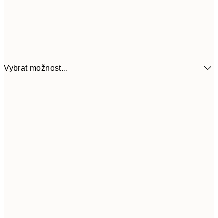
Vybrat možnost...
215,40
21x30 cm