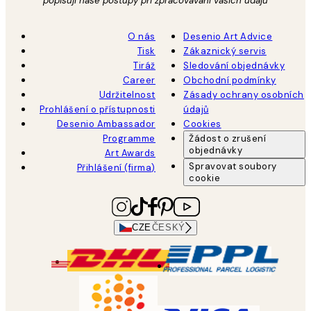
popisují naše postupy při zpracovávání vašich údajů
O nás
Desenio Art Advice
Tisk
Zákaznický servis
Tiráž
Sledování objednávky
Career
Obchodní podmínky
Udržitelnost
Zásady ochrany osobních
Prohlášení o přístupnosti
údajů
Desenio Ambassador
Cookies
Programme
Žádost o zrušení
objednávky
Art Awards
Spravovat soubory
Přihlášení (firma)
cookie
CZE
ČESKÝ