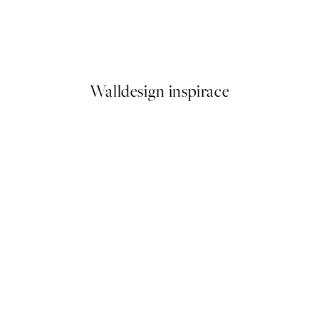
rtrait Plakát
Katrin Schuller - Italian Sunse
Od 359 Kč
Walldesign inspirace