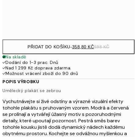
97
Frame
options
PŘIDAT DO KOŠÍKU
-
358,80 KČ
598 KČ
Na skladě
Dodání do 1-3 prac. Dnů
Nad 1 299 Kč doprava zdarma.
Možnost vrácení zboží do 90 dnů
POPIS VÝROBKU
Umělecký plakát se zebrou
Vychutnávejte si živé odstíny a výrazné vizuální efekty
tohohle plakátu s pruhovaným vzorem. Modrá a červená
se prolínají a vytvářejí úžasný motiv s pozoruhodnými
detaily, které upoutají pozornost. Pestrá směs barev
tohohle kousku jistě dodá dynamický nádech každému
obytnému prostoru. Kochejte se odvážnou myšlenkou a