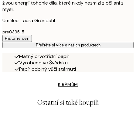
živou energií tohohle díla, které nikdy nezmizí z očí ani z
mysli.
Umělec: Laura Gröndahl
pre0395-5
Historie cen
Přečtěte si více o našich produktech
Matný prvotřídní papír
Vyrobeno ve Švédsku
Papír odolný vůči stárnutí
K RÁMŮM
Ostatní si také koupili