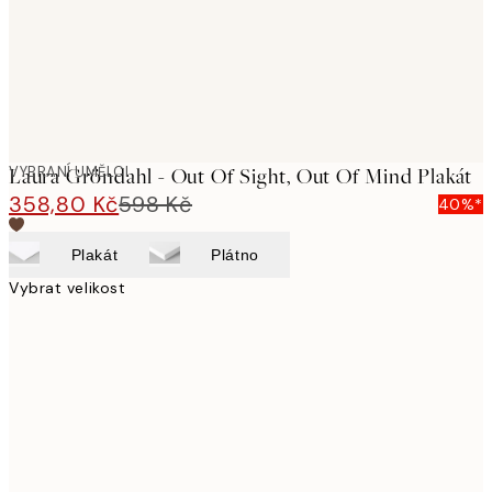
VYBRANÍ UMĚLCI
Laura Gröndahl - Out Of Sight, Out Of Mind Plakát
358,80 Kč
598 Kč
40%*
Plakát
Plátno
Vybrat velikost