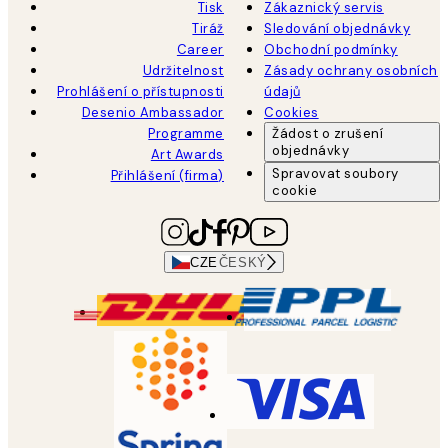
Tisk
Zákaznický servis
Tiráž
Sledování objednávky
Career
Obchodní podmínky
Udržitelnost
Zásady ochrany osobních
Prohlášení o přístupnosti
údajů
Desenio Ambassador
Cookies
Programme
Žádost o zrušení
objednávky
Art Awards
Spravovat soubory
Přihlášení (firma)
cookie
CZE
ČESKÝ