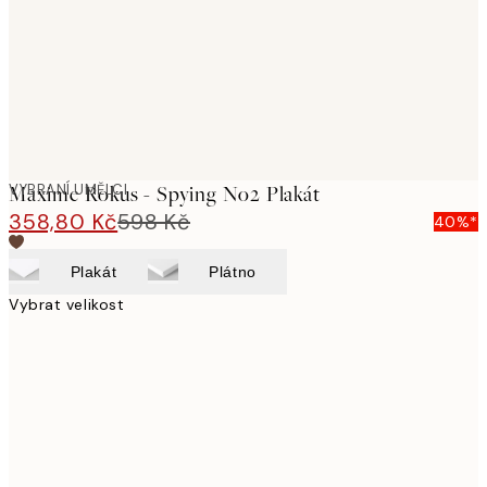
images
VYBRANÍ UMĚLCI
Maxime Rokus - Spying No2 Plakát
358,80 Kč
598 Kč
40%*
Plakát
Plátno
Vybrat velikost