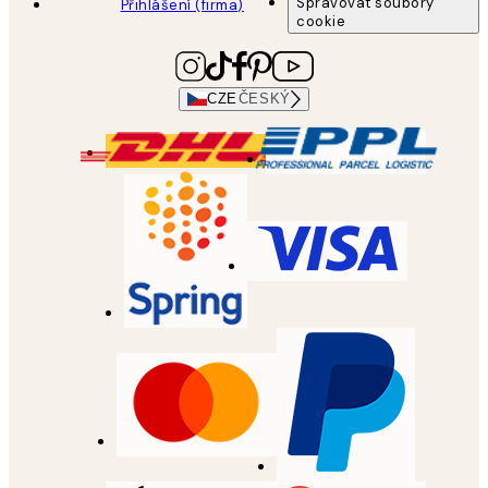
Spravovat soubory
Přihlášení (firma)
cookie
CZE
ČESKÝ