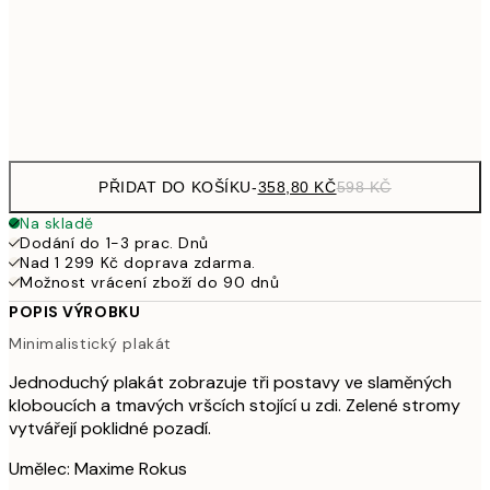
587,40
50x70 cm
97
Frame
options
PŘIDAT DO KOŠÍKU
-
358,80 KČ
598 KČ
Na skladě
Dodání do 1-3 prac. Dnů
Nad 1 299 Kč doprava zdarma.
Možnost vrácení zboží do 90 dnů
POPIS VÝROBKU
Minimalistický plakát
Jednoduchý plakát zobrazuje tři postavy ve slaměných
kloboucích a tmavých vršcích stojící u zdi. Zelené stromy
vytvářejí poklidné pozadí.
Umělec: Maxime Rokus