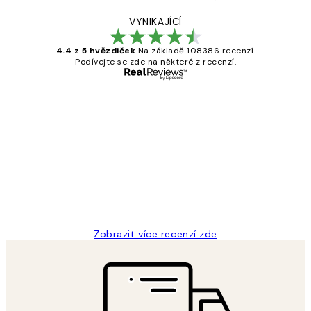
VYNIKAJÍCÍ
4.4 z 5 hvězdiček
Na základě 108386 recenzí.
Podívejte se zde na některé z recenzí.
Ověřený kupující
Recenze
zákazníků
Perfection
3 dub
Lucia D
Zobrazit více recenzí zde