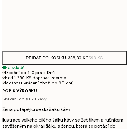
59
587,40
50x70 cm
97
Frame
options
PŘIDAT DO KOŠÍKU
-
358,80 KČ
598 KČ
Na skladě
Dodání do 1-3 prac. Dnů
Nad 1 299 Kč doprava zdarma.
Možnost vrácení zboží do 90 dnů
POPIS VÝROBKU
Skákání do šálku kávy
Žena potápějící se do šálku kávy
Ilustrace velkého bílého šálku kávy se žebříkem a ručníkem
zavěšeným na okraji šálku a ženou, která se potápí do