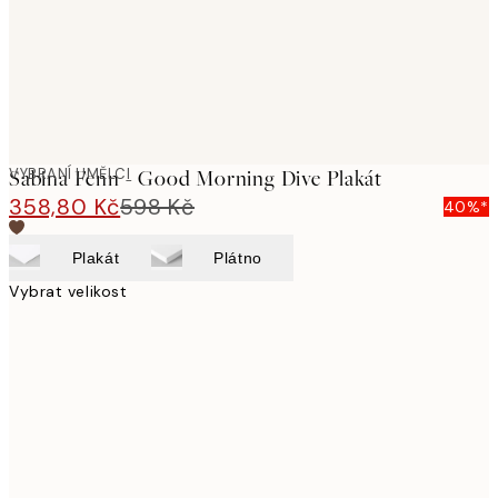
VYBRANÍ UMĚLCI
Sabina Fenn - Good Morning Dive Plakát
358,80 Kč
598 Kč
40%*
Plakát
Plátno
Vybrat velikost