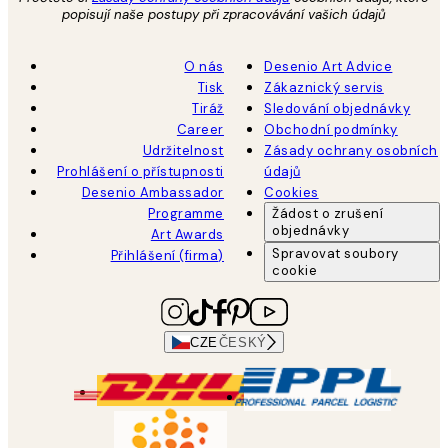
popisují naše postupy při zpracovávání vašich údajů
O nás
Desenio Art Advice
Tisk
Zákaznický servis
Tiráž
Sledování objednávky
Career
Obchodní podmínky
Udržitelnost
Zásady ochrany osobních
Prohlášení o přístupnosti
údajů
Desenio Ambassador
Cookies
Programme
Žádost o zrušení
objednávky
Art Awards
Spravovat soubory
Přihlášení (firma)
cookie
CZE
ČESKÝ