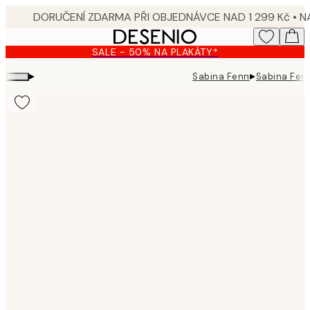
Skip
to
main
SALE - 50% NA PLAKÁTY*
content.
▸
▸
Sabina Fenn
Sabina Fenn
Product
images