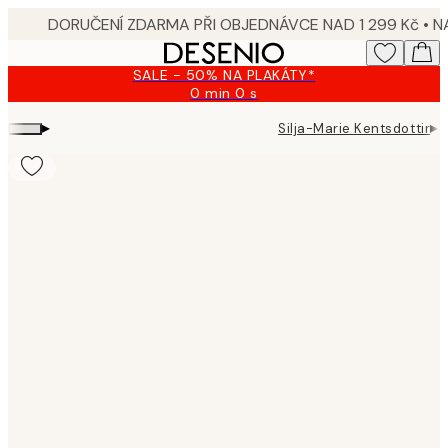
Skip
to
main
SALE - 50% NA PLAKÁTY*
content.
0 min
0 s
Platné
do:
▸
▸
Silja-Marie Kentsdottir
S
2026-
08-
09
Product