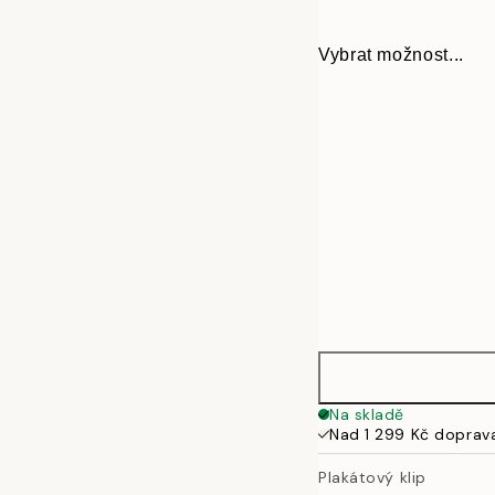
Vybrat možnost...
Malá
Na skladě
Nad 1 299 Kč doprav
Střední
Plakátový klip