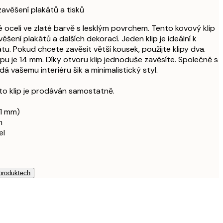
zavěšení plakátů a tisků
é oceli ve zlaté barvě s lesklým povrchem. Tento kovový klip
ěšení plakátů a dalších dekorací. Jeden klip je ideální k
u. Pokud chcete zavěsit větší kousek, použijte klipy dva.
ipu je 14 mm. Díky otvoru klip jednoduše zavěsíte. Společně s
 vašemu interiéru šik a minimalistický styl.
to klip je prodáván samostatně.
31 mm)
m
el
 produktech