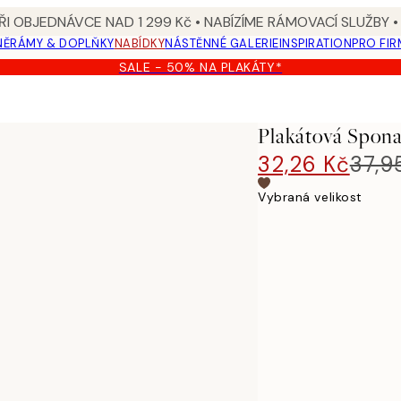
I OBJEDNÁVCE NAD 1 299 Kč • NABÍZÍME RÁMOVACÍ SLUŽBY •
NĚ
RÁMY & DOPLŇKY
NABÍDKY
NÁSTĚNNÉ GALERIE
INSPIRATION
PRO FIR
SALE - 50% NA PLAKÁTY*
Plakátová Spona
32,26 Kč
37,9
Vybraná velikost