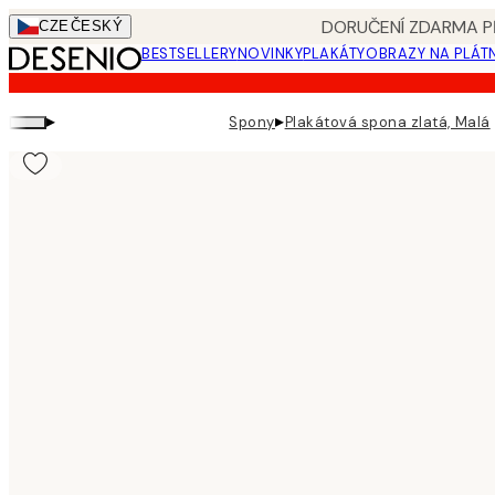
Skip
DORUČENÍ ZDARMA PŘ
CZE
ČESKÝ
to
BESTSELLERY
NOVINKY
PLAKÁTY
OBRAZY NA PLÁT
main
content.
▸
▸
Spony
Plakátová spona zlatá, Malá