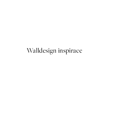
50%*
Fading Florals No1 Plakát
Od 249,50 Kč
499 Kč
Walldesign inspirace