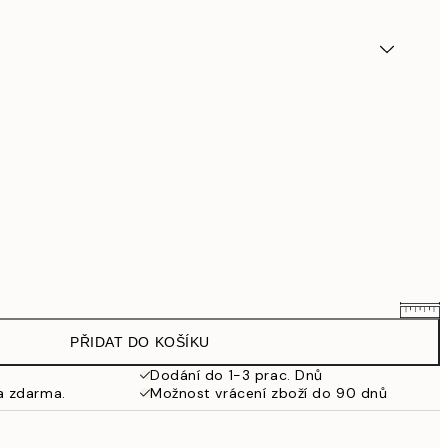
PŘIDAT DO KOŠÍKU
32,26 Kč
37,95 Kč
Dodání do 1-3 prac. Dnů
a zdarma.
Možnost vrácení zboží do 90 dnů
46,71 Kč
54,95 Kč