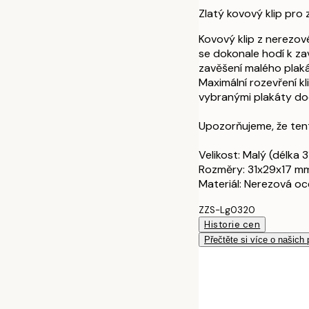
Zlatý kovový klip pro 
Kovový klip z nerezov
se dokonale hodí k zav
zavěšení malého plakát
Maximální rozevření kl
vybranými plakáty dodá
Upozorňujeme, že ten
Velikost: Malý (délka 
Rozměry: 31x29x17 m
Materiál: Nerezová oc
ZZS-Lg0320
Historie cen
Přečtěte si více o našich