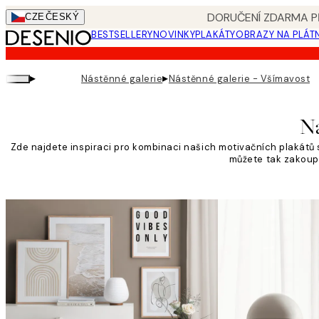
Skip
DORUČENÍ ZDARMA PŘ
CZE
ČESKÝ
to
BESTSELLERY
NOVINKY
PLAKÁTY
OBRAZY NA PLÁT
main
content.
▸
▸
Nástěnné galerie
Nástěnné galerie - Všímavost
Ná
Zde najdete inspiraci pro kombinaci našich motivačních plakátů s 
můžete tak zakoupit