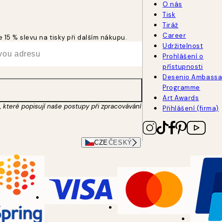
O nás
Tisk
Tiráž
Career
 15 % slevu na tisky při dalším nákupu.
Udržitelnost
Prohlášení o
přístupnosti
Desenio Ambassa
Programme
Art Awards
 které popisují naše postupy při zpracovávání
Přihlášení (firma)
CZE
ČESKÝ