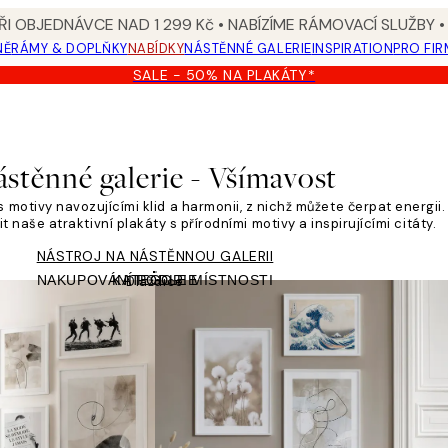
I OBJEDNÁVCE NAD 1 299 Kč • NABÍZÍME RÁMOVACÍ SLUŽBY •
NĚ
RÁMY & DOPLŇKY
NABÍDKY
NÁSTĚNNÉ GALERIE
INSPIRATION
PRO FIR
SALE - 50% NA PLAKÁTY*
stěnné galerie - Všímavost
motivy navozujícími klid a harmonii, z nichž můžete čerpat energii. 
 naše atraktivní plakáty s přírodními motivy a inspirujícími citáty.
NÁSTROJ NA NÁSTĚNNOU GALERII
NAKUPOVÁNÍ PODLE MÍSTNOSTI
KATEGORIE
Dlaždice