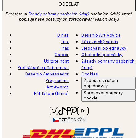
ODESLAT
Přečtěte si
Zásady ochrany osobních údajů
osobních údajů, které
popisují naše postupy při zpracovávání vašich údajů
O nás
Desenio Art Advice
Tisk
Zákaznický servis
Tiráž
Sledování objednávky
Career
Obchodní podmínky
Udržitelnost
Zásady ochrany osobních
Prohlášení o přístupnosti
údajů
Desenio Ambassador
Cookies
Programme
Žádost o zrušení
objednávky
Art Awards
Spravovat soubory
Přihlášení (firma)
cookie
CZE
ČESKÝ