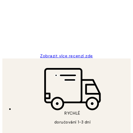
Recenze
zákazníků
Perfection
3 dub
Lucia D
Zobrazit více recenzí zde
RYCHLÉ
doručování 1-3 dní