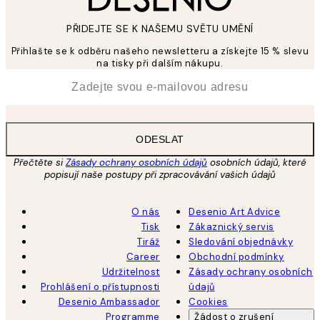
PŘIDEJTE SE K NAŠEMU SVĚTU UMĚNÍ
Přihlašte se k odběru našeho newsletteru a získejte 15 % slevu
na tisky při dalším nákupu.
*
Email
ODESLAT
Přečtěte si
Zásady ochrany osobních údajů
osobních údajů, které
popisují naše postupy při zpracovávání vašich údajů
O nás
Desenio Art Advice
Tisk
Zákaznický servis
Tiráž
Sledování objednávky
Career
Obchodní podmínky
Udržitelnost
Zásady ochrany osobních
Prohlášení o přístupnosti
údajů
Desenio Ambassador
Cookies
Programme
Žádost o zrušení