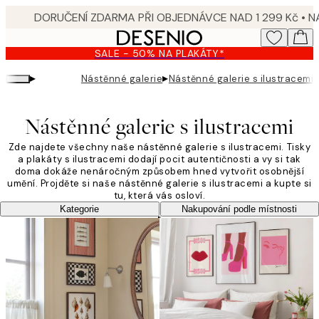
Skip
to
main
SALE - 50% NA PLAKÁTY*
content.
▸
▸
Nástěnné galerie
Nástěnné galerie s ilustracemi
Nástěnné galerie s ilustracemi
Zde najdete všechny naše nástěnné galerie s ilustracemi. Tisky
a plakáty s ilustracemi dodají pocit autentičnosti a vy si tak
doma dokáže nenáročným způsobem hned vytvořit osobnější
umění. Projděte si naše nástěnné galerie s ilustracemi a kupte si
tu, která vás osloví.
Kategorie
Nakupování podle místnosti