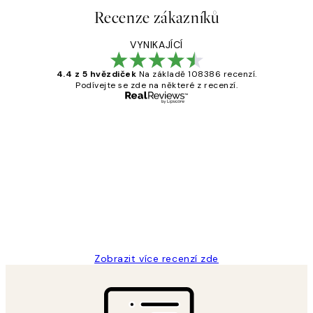
Recenze zákazníků
VYNIKAJÍCÍ
4.4 z 5 hvězdiček
Na základě 108386 recenzí.
Podívejte se zde na některé z recenzí.
Ověřený kupující
Recenze
zákazníků
Perfection
3 dub
Lucia D
Zobrazit více recenzí zde