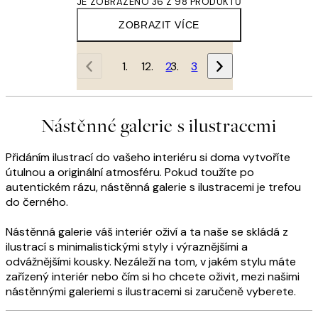
JE ZOBRAZENO 36 Z 98 PRODUKTŮ
ZOBRAZIT VÍCE
1
2
3
Nástěnné galerie s ilustracemi
Přidáním ilustrací do vašeho interiéru si doma vytvoříte
útulnou a originální atmosféru. Pokud toužíte po
autentickém rázu, nástěnná galerie s ilustracemi je trefou
do černého.
Nástěnná galerie váš interiér oživí a ta naše se skládá z
ilustrací s minimalistickými styly i výraznějšími a
odvážnějšími kousky. Nezáleží na tom, v jakém stylu máte
zařízený interiér nebo čím si ho chcete oživit, mezi našimi
nástěnnými galeriemi s ilustracemi si zaručeně vyberete.