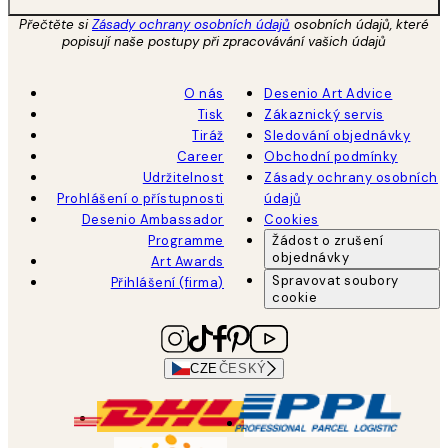
Přečtěte si
Zásady ochrany osobních údajů
osobních údajů, které
popisují naše postupy při zpracovávání vašich údajů
O nás
Desenio Art Advice
Tisk
Zákaznický servis
Tiráž
Sledování objednávky
Career
Obchodní podmínky
Udržitelnost
Zásady ochrany osobních
Prohlášení o přístupnosti
údajů
Desenio Ambassador
Cookies
Programme
Žádost o zrušení
objednávky
Art Awards
Spravovat soubory
Přihlášení (firma)
cookie
CZE
ČESKÝ