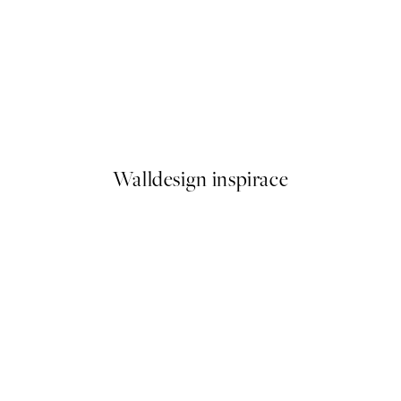
50%*
Big Hat Energy Plakát
Od 249,50 Kč
499 Kč
Walldesign inspirace