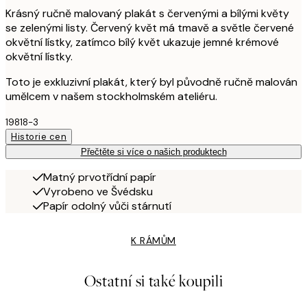
Krásný ručně malovaný plakát s červenými a bílými květy
se zelenými listy. Červený květ má tmavě a světle červené
okvětní lístky, zatímco bílý květ ukazuje jemné krémové
okvětní lístky.
Toto je exkluzivní plakát, který byl původně ručně malován
umělcem v našem stockholmském ateliéru.
19818-3
Historie cen
Přečtěte si více o našich produktech
Matný prvotřídní papír
Vyrobeno ve Švédsku
Papír odolný vůči stárnutí
K RÁMŮM
Ostatní si také koupili