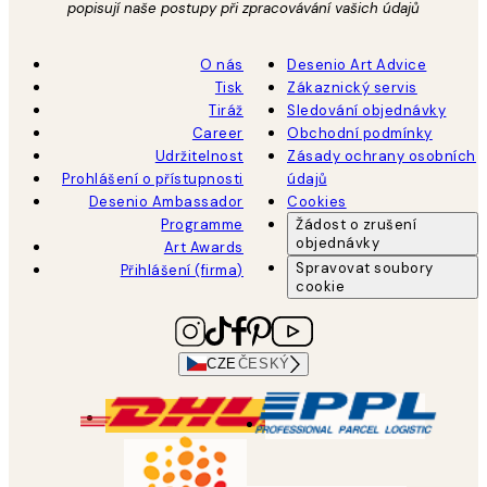
popisují naše postupy při zpracovávání vašich údajů
O nás
Desenio Art Advice
Tisk
Zákaznický servis
Tiráž
Sledování objednávky
Career
Obchodní podmínky
Udržitelnost
Zásady ochrany osobních
Prohlášení o přístupnosti
údajů
Desenio Ambassador
Cookies
Programme
Žádost o zrušení
objednávky
Art Awards
Spravovat soubory
Přihlášení (firma)
cookie
CZE
ČESKÝ