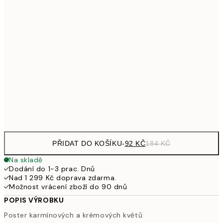
59
353,50
40x50 cm
70
489,50
50x70 cm
97
653,50
70x100 cm
1 30
Frame
options
PŘIDAT DO KOŠÍKU
-
92 KČ
184 KČ
Na skladě
Dodání do 1-3 prac. Dnů
Nad 1 299 Kč doprava zdarma.
Možnost vrácení zboží do 90 dnů
POPIS VÝROBKU
Poster karmínových a krémových květů