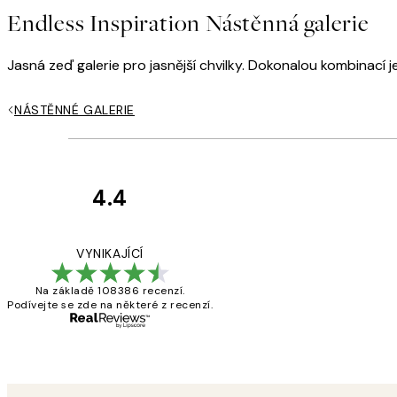
Endless Inspiration Nástěnná galerie
Jasná zeď galerie pro jasnější chvilky. Dokonalou kombinací
NÁSTĚNNÉ GALERIE
4.4
Recenze
zákazníků
Perfection
VYNIKAJÍCÍ
Na základě 108386 recenzí.
Podívejte se zde na některé z recenzí.
3 dub
Lucia D