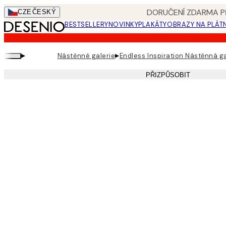
Skip
DORUČENÍ ZDARMA PŘ
CZE
ČESKÝ
to
BESTSELLERY
NOVINKY
PLAKÁTY
OBRAZY NA PLÁT
main
content.
▸
▸
Nástěnné galerie
Endless Inspiration Nástěnná ga
PŘIZPŮSOBIT