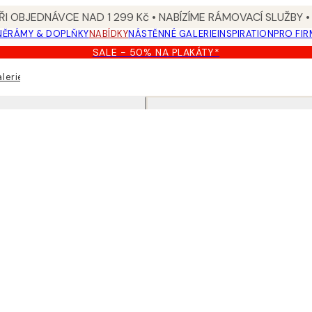
I OBJEDNÁVCE NAD 1 299 Kč • NABÍZÍME RÁMOVACÍ SLUŽBY •
NĚ
RÁMY & DOPLŇKY
NABÍDKY
NÁSTĚNNÉ GALERIE
INSPIRATION
PRO FIR
SALE - 50% NA PLAKÁTY*
lerie