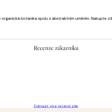
 je organická botanika spolu s abstraktním uměním. Nakupte zd
Recenze zákazníků
Zobrazit více recenzí zde