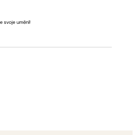
e svoje umění!
Ověřený kupující
Rychlé
18 bře
Tereza S